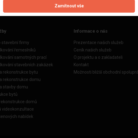
Zamítnout vše
žby
Informace o nás
o stavební firmy
Prezentace našich služeb
dkování řemeslníků
Ceník našich služeb
dkování samotných prací
O projektu a o zakladateli
dkování stavebních zakázek
Kontakt
a rekonstrukce bytu
Možnosti bližší obchodní spolupr
ka rekonstrukce domu
ka stavby domu
ukce bytů
 rekonstrukce domů
á videokonzultace
cenových nabídek