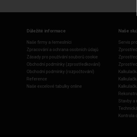
Důležité informace
Naše slu
Naše firmy a řemeslníci
Servis pr
Zpracování a ochrana osobních údajů
Zprostře
Zásady pro používání souborů cookie
Zprostře
Obchodní podmínky (zprostředkování)
Zprostře
Obchodní podmínky (rozpočtování)
Kalkulačk
Reference
Kalkulač
Naše excelové tabulky online
Kalkulač
Rekonstr
Stavby a
Technick
Kontrola 