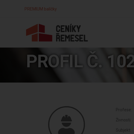
PREMIUM balíčky
PROFIL Č. 10
Profese:
Živnosti:
Subjekt: