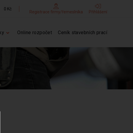
0 Kč
Registrace firmy/řemeslníka
Přihlášení
ky
Online rozpočet
Ceník stavebních prací