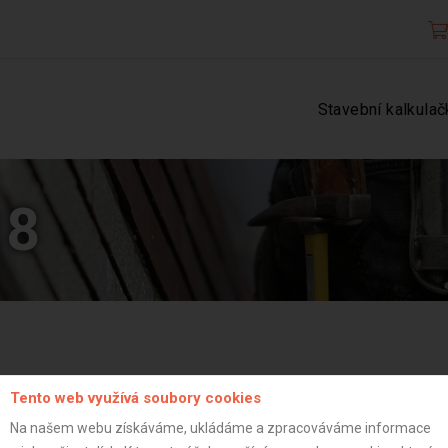
Stavební kalkulač
18
Tento web využívá soubory cookies
Na našem webu získáváme, ukládáme a zpracováváme informace
Aktualizováno z portálu ARES dne 29.12.2023 19:00:19