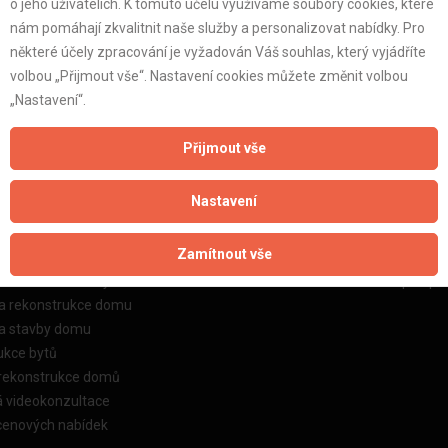
o jeho uživatelích. K tomuto účelu využíváme soubory cookies, které
nám pomáhají zkvalitnit naše služby a personalizovat nabídky. Pro
některé účely zpracování je vyžadován Váš souhlas, který vyjádříte
volbou „Přijmout vše“. Nastavení cookies můžete změnit volbou
„Nastavení“.
žby
Informace o nás
Přijmout vše
o stavební firmy
Prezentace našich služeb
Nastavení
dkování řemeslníků
Ceník našich služeb
dkování samotných prací
O projektu a o zakladateli
Zamítnout vše
dkování stavebních zakázek
Kontakt
a rekonstrukce bytu
Možnosti bližší obchodní spolupr
ka rekonstrukce domu
ka stavby domu
ukce bytů
 rekonstrukce domů
á videokonzultace
cenových nabídek