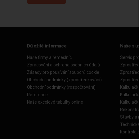
Důležité informace
Naše slu
Naše firmy a řemeslníci
Servis pr
Zpracování a ochrana osobních údajů
Zprostře
Zásady pro používání souborů cookie
Zprostře
Obchodní podmínky (zprostředkování)
Zprostře
Obchodní podmínky (rozpočtování)
Kalkulačk
Reference
Kalkulač
Naše excelové tabulky online
Kalkulač
Rekonstr
Stavby a
Technick
Kontrola 