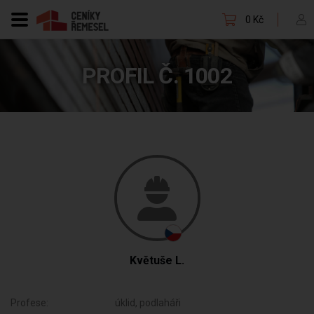
0 Kč
PROFIL Č. 1002
Květuše L.
Profese:
úklid, podlaháři