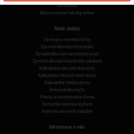
Reference
Naše excelové tabulky online
Naše služby
Servis pro stavební firmy
Zprostředkování řemeslníků
Zprostředkování samotných prací
Zprostředkování stavebních zakázek
Kalkulačka rekonstrukce bytu
Kalkulačka rekonstrukce domu
Kalkulačka stavby domu
Rekonstrukce bytů
Stavby a rekonstrukce domů
Technická videokonzultace
Kontrola cenových nabídek
Informace o nás