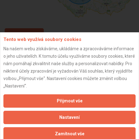
ZPĚT
Tento web využívá soubory cookies
Na našem webu získáváme, ukládáme a zpracováváme informace
o jeho uživatelích. K tomuto účelu využíváme soubory cookies, které
Aktualizováno z portálu ARES dne 01.12.2024 04:15:06
nám pomáhají zkvalitnit naše služby a personalizovat nabídky. Pro
některé účely zpracování je vyžadován Váš souhlas, který vyjádříte
volbou „Přijmout vše“. Nastavení cookies můžete změnit volbou
„Nastavení“.
Důležité informace
Přijmout vše
Naše firmy a řemeslníci
Zpracování a ochrana osobních údajů
Nastavení
Zásady pro používání souborů cookie
Obchodní podmínky (zprostředkování)
Zamítnout vše
Obchodní podmínky (rozpočtování)