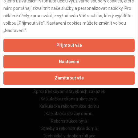
o jeho uživatelích. K tomuto účelu využíváme soubory cookies, které
Zpracování a ochrana osobních údajů
nám pomáhají zkvalitnit naše služby a personalizovat nabídky. Pro
Zásady pro používání souborů cookie
některé účely zpracování je vyžadován Váš souhlas, který vyjádříte
Obchodní podmínky (zprostředkování)
volbou „Přijmout vše“. Nastavení cookies můžete změnit volbou
Obchodní podmínky (rozpočtování)
„Nastavení“.
Reference
Naše excelové tabulky online
Přijmout vše
Naše služby
Nastavení
Servis pro stavební firmy
Zprostředkování řemeslníků
Zamítnout vše
Zprostředkování samotných prací
Zprostředkování stavebních zakázek
Kalkulačka rekonstrukce bytu
Kalkulačka rekonstrukce domu
Kalkulačka stavby domu
Rekonstrukce bytů
Stavby a rekonstrukce domů
Technická videokonzultace