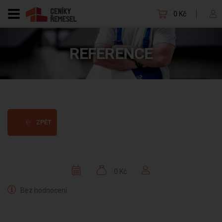
0 Kč
REFERENCE
ZPĚT
0 Kč
Bez hodnocení