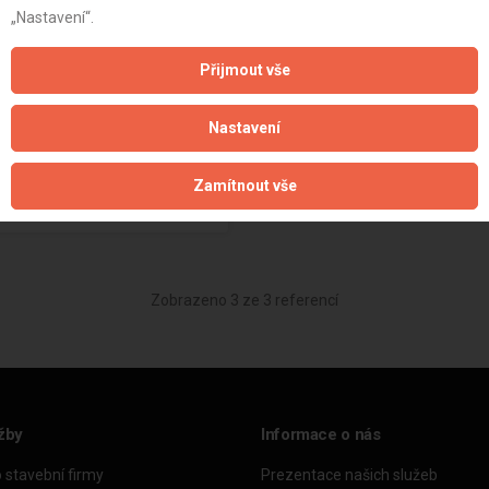
„Nastavení“.
ropy Bungalov
Přijmout vše
35 000 Kč
ní
Nastavení
+15
Zamítnout vše
Zobrazeno 3 ze 3 referencí
žby
Informace o nás
o stavební firmy
Prezentace našich služeb