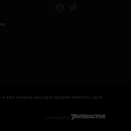
áce
si autor vyhrazuje právo jejich výlučného vlastnictví. Jejich
Developed by