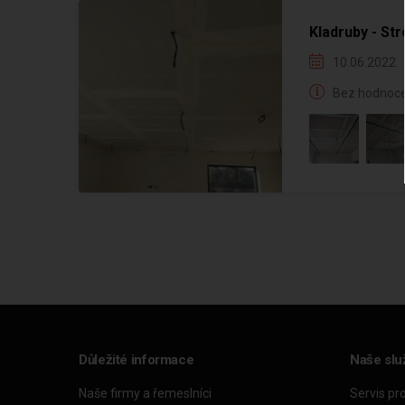
Kladruby - St
10.06.2022
Bez hodnoce
Důležité informace
Naše slu
Naše firmy a řemeslníci
Servis pr