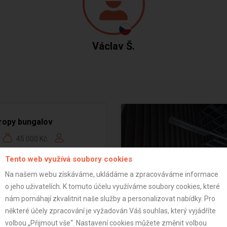
Václav Š.
ropy bungalov
45 000 Kč
ní
Tento web využívá soubory cookies
Na našem webu získáváme, ukládáme a zpracováváme informace
+16
o jeho uživatelích. K tomuto účelu využíváme soubory cookies, které
nám pomáhají zkvalitnit naše služby a personalizovat nabídky. Pro
některé účely zpracování je vyžadován Váš souhlas, který vyjádříte
volbou „Přijmout vše“. Nastavení cookies můžete změnit volbou