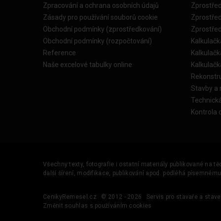
Zpracování a ochrana osobních údajů
Zprostře
Zásady pro používání souborů cookie
Zprostře
Obchodní podmínky (zprostředkování)
Zprostře
Obchodní podmínky (rozpočtování)
Kalkulačk
Reference
Kalkulač
Naše excelové tabulky online
Kalkulač
Rekonstr
Stavby a
Technick
Kontrola 
Všechny texty, fotografie i ostatní materiály publikované na t
další šíření, modifikace, publikování apod. podléhá písemném
CenikyRemesel.cz
© 2012 - 2026
Servis pro stavaře a stave
Změnit souhlas s používáním cookies