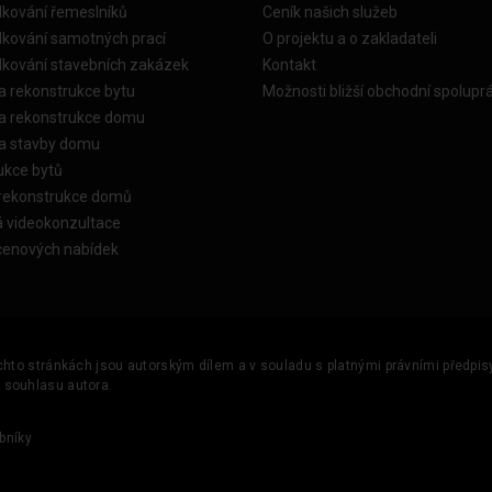
dkování řemeslníků
Ceník našich služeb
dkování samotných prací
O projektu a o zakladateli
dkování stavebních zakázek
Kontakt
a rekonstrukce bytu
Možnosti bližší obchodní spolupr
ka rekonstrukce domu
ka stavby domu
ukce bytů
 rekonstrukce domů
á videokonzultace
cenových nabídek
ěchto stránkách jsou autorským dílem a v souladu s platnými právními předpisy 
u souhlasu autora.
bníky