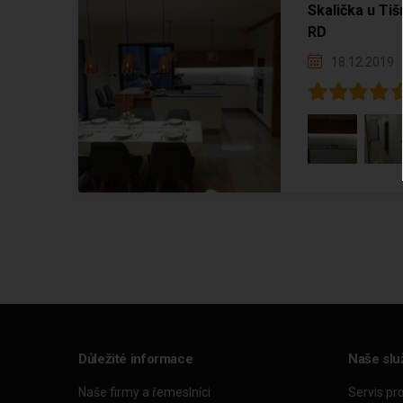
Skalička u Tiš
RD
18.12.2019
Důležité informace
Naše slu
Naše firmy a řemeslníci
Servis pr