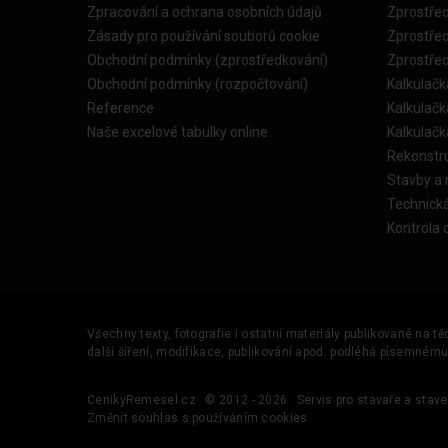
Zpracování a ochrana osobních údajů
Zprostře
Zásady pro používání souborů cookie
Zprostře
Obchodní podmínky (zprostředkování)
Zprostře
Obchodní podmínky (rozpočtování)
Kalkulačk
Reference
Kalkulač
Naše excelové tabulky online
Kalkulač
Rekonstr
Stavby a
Technick
Kontrola 
Všechny texty, fotografie i ostatní materiály publikované na t
další šíření, modifikace, publikování apod. podléhá písemném
CenikyRemesel.cz
© 2012 - 2026
Servis pro stavaře a stave
Změnit souhlas s používáním cookies