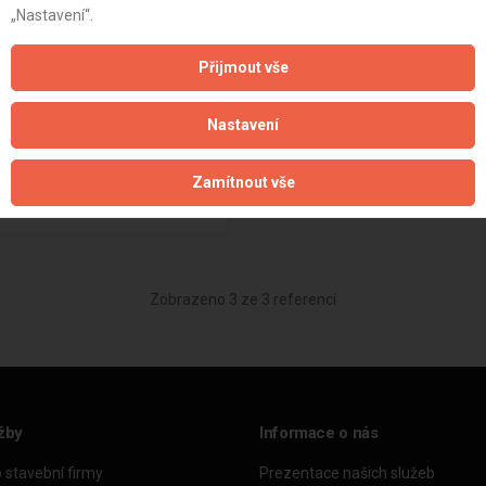
nova - Elektroinstalace v
„Nastavení“.
Přijmout vše
65 000 Kč
(
4.9
/
5
)
Nastavení
+12
Zamítnout vše
Zobrazeno 3 ze 3 referencí
žby
Informace o nás
o stavební firmy
Prezentace našich služeb