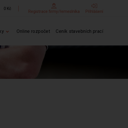
0 Kč
Registrace firmy/řemeslníka
Přihlášení
ky
Online rozpočet
Ceník stavebních prací