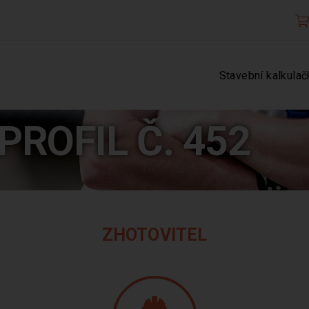
Stavební kalkulač
PROFIL Č. 452
ZHOTOVITEL