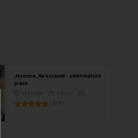
Jesenice, Na kocandě - elektrikářské
práce
18.05.2021
7 322 Kč
(
5
/
5
)