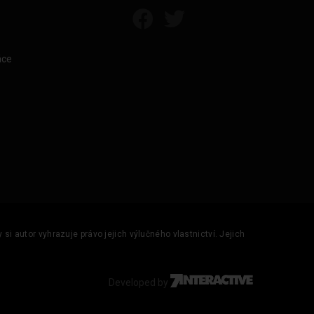
áce
si autor vyhrazuje právo jejich výlučného vlastnictví. Jejich
Developed by