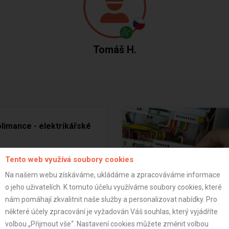
Tomáš H.
olimance - elektrikářské
33 923 Kč
Tento web využívá soubory cookies
(
5
/
5
)
Na našem webu získáváme, ukládáme a zpracováváme informace
o jeho uživatelích. K tomuto účelu využíváme soubory cookies, které
nám pomáhají zkvalitnit naše služby a personalizovat nabídky. Pro
některé účely zpracování je vyžadován Váš souhlas, který vyjádříte
volbou „Přijmout vše“. Nastavení cookies můžete změnit volbou