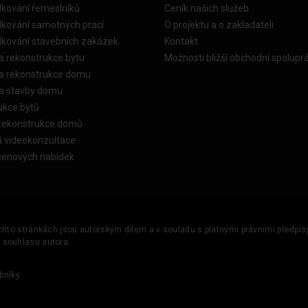
dkování řemeslníků
Ceník našich služeb
dkování samotných prací
O projektu a o zakladateli
dkování stavebních zakázek
Kontakt
a rekonstrukce bytu
Možnosti bližší obchodní spolupr
ka rekonstrukce domu
ka stavby domu
ukce bytů
 rekonstrukce domů
á videokonzultace
cenových nabídek
ěchto stránkách jsou autorským dílem a v souladu s platnými právními předpisy 
u souhlasu autora.
bníky