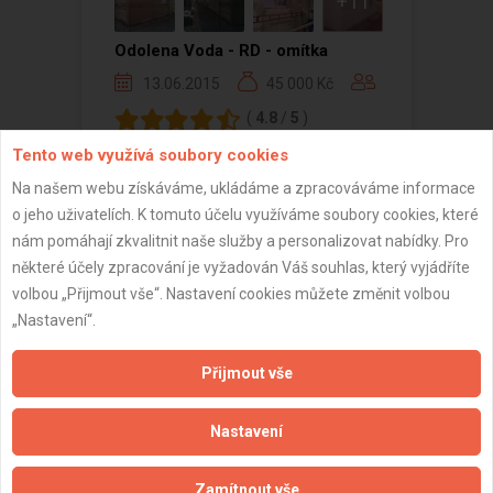
+11
Odolena Voda - RD - omítka
13.06.2015
45 000 Kč
(
4.8
/
5
)
Tento web využívá soubory cookies
Na našem webu získáváme, ukládáme a zpracováváme informace
o jeho uživatelích. K tomuto účelu využíváme soubory cookies, které
Zobrazeno 1 z 1 reference
nám pomáhají zkvalitnit naše služby a personalizovat nabídky. Pro
některé účely zpracování je vyžadován Váš souhlas, který vyjádříte
volbou „Přijmout vše“. Nastavení cookies můžete změnit volbou
„Nastavení“.
Důležité informace
Přijmout vše
Naše firmy a řemeslníci
Nastavení
Zpracování a ochrana osobních údajů
Zásady pro používání souborů cookie
Zamítnout vše
Obchodní podmínky (zprostředkování)