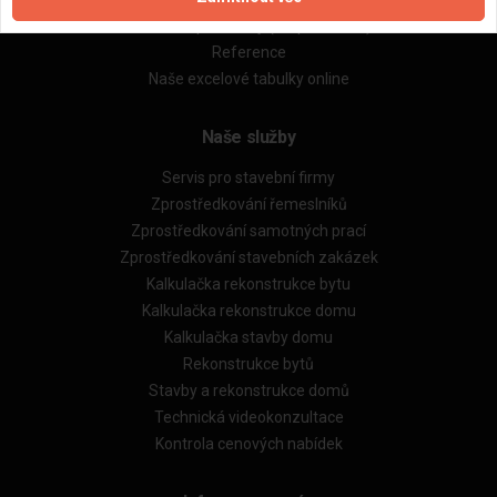
Obchodní podmínky (rozpočtování)
Reference
Naše excelové tabulky online
Naše služby
Servis pro stavební firmy
Zprostředkování řemeslníků
Zprostředkování samotných prací
Zprostředkování stavebních zakázek
Kalkulačka rekonstrukce bytu
Kalkulačka rekonstrukce domu
Kalkulačka stavby domu
Rekonstrukce bytů
Stavby a rekonstrukce domů
Technická videokonzultace
Kontrola cenových nabídek