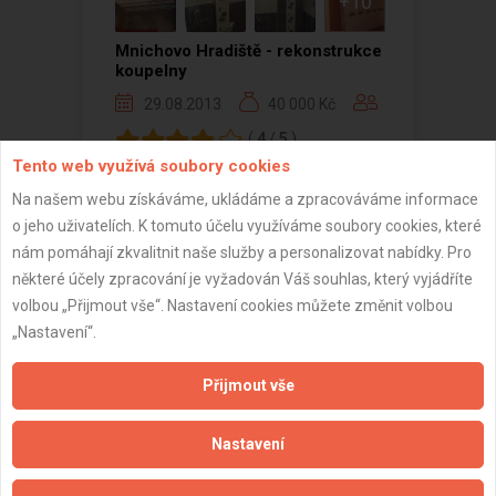
+10
Mnichovo Hradiště - rekonstrukce
koupelny
29.08.2013
40 000 Kč
(
4
/
5
)
Tento web využívá soubory cookies
Na našem webu získáváme, ukládáme a zpracováváme informace
o jeho uživatelích. K tomuto účelu využíváme soubory cookies, které
nám pomáhají zkvalitnit naše služby a personalizovat nabídky. Pro
Zobrazeno 1 z 1 reference
některé účely zpracování je vyžadován Váš souhlas, který vyjádříte
volbou „Přijmout vše“. Nastavení cookies můžete změnit volbou
„Nastavení“.
Přijmout vše
Důležité informace
Naše firmy a řemeslníci
Nastavení
Zpracování a ochrana osobních údajů
Zásady pro používání souborů cookie