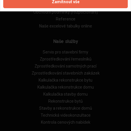
Zamítnout vše
Obchodní podmínky (zprostředkování)
Obchodní podmínky (rozpočtování)
Reference
Naše excelové tabulky online
Naše služby
Servis pro stavební firmy
Zprostředkování řemeslníků
Zprostředkování samotných prací
Zprostředkování stavebních zakázek
Kalkulačka rekonstrukce bytu
Kalkulačka rekonstrukce domu
Kalkulačka stavby domu
Rekonstrukce bytů
Stavby a rekonstrukce domů
Technická videokonzultace
Kontrola cenových nabídek