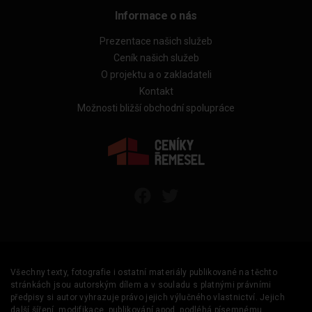
Informace o nás
Prezentace našich služeb
Ceník našich služeb
O projektu a o zakladateli
Kontakt
Možnosti bližší obchodní spolupráce
Všechny texty, fotografie i ostatní materiály publikované na těchto
stránkách jsou autorským dílem a v souladu s platnými právními
předpisy si autor vyhrazuje právo jejich výlučného vlastnictví. Jejich
další šíření, modifikace, publikování apod. podléhá písemnému