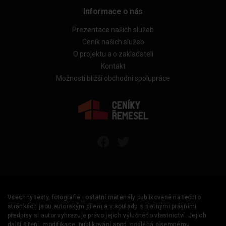
Informace o nás
Prezentace našich služeb
Ceník našich služeb
O projektu a o zakladateli
Kontakt
Možnosti bližší obchodní spolupráce
Všechny texty, fotografie i ostatní materiály publikované na těchto
stránkách jsou autorským dílem a v souladu s platnými právními
předpisy si autor vyhrazuje právo jejich výlučného vlastnictví. Jejich
další šíření, modifikace, publikování apod. podléhá písemnému