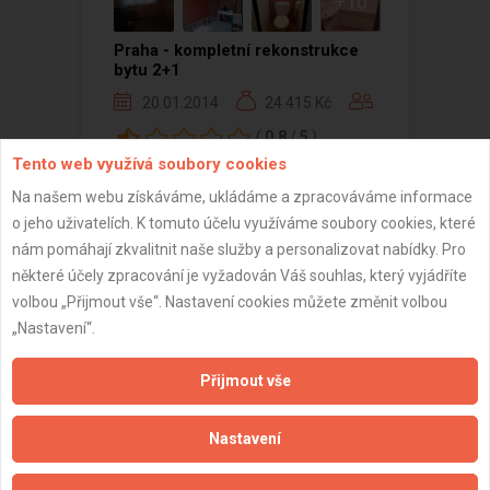
+10
Praha - kompletní rekonstrukce
bytu 2+1
20.01.2014
24 415 Kč
(
0.8
/
5
)
Tento web využívá soubory cookies
Na našem webu získáváme, ukládáme a zpracováváme informace
o jeho uživatelích. K tomuto účelu využíváme soubory cookies, které
nám pomáhají zkvalitnit naše služby a personalizovat nabídky. Pro
Zobrazeno 1 z 1 reference
některé účely zpracování je vyžadován Váš souhlas, který vyjádříte
volbou „Přijmout vše“. Nastavení cookies můžete změnit volbou
„Nastavení“.
Přijmout vše
Důležité informace
Naše firmy a řemeslníci
Nastavení
Zpracování a ochrana osobních údajů
Zásady pro používání souborů cookie