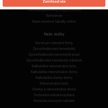
Zamítnout vše
Obchodní podmínky (zprostředkování)
Obchodní podmínky (rozpočtování)
Reference
Naše excelové tabulky online
Naše služby
Servis pro stavební firmy
Zprostředkování řemeslníků
Zprostředkování samotných prací
Zprostředkování stavebních zakázek
Kalkulačka rekonstrukce bytu
Kalkulačka rekonstrukce domu
Kalkulačka stavby domu
Rekonstrukce bytů
Stavby a rekonstrukce domů
Technická videokonzultace
Kontrola cenových nabídek