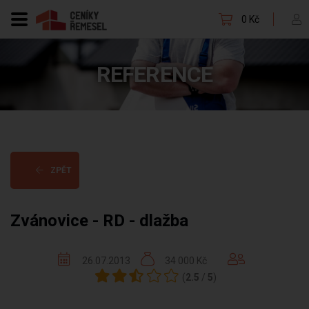
0 Kč
REFERENCE
ZPĚT
Zvánovice - RD - dlažba
26.07.2013
34 000 Kč
(
2.5
/
5
)