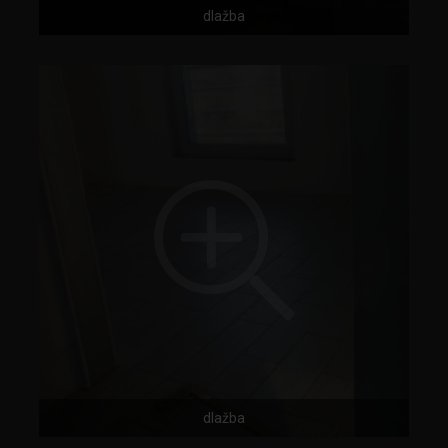
dlažba
dlažba