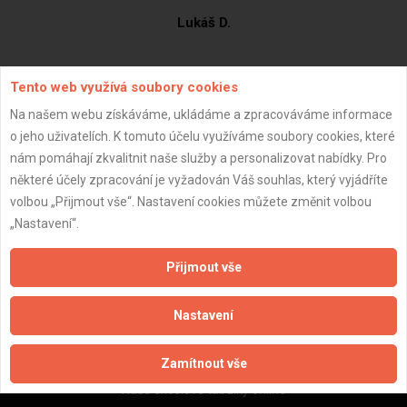
Lukáš D.
Tento web využívá soubory cookies
ZOBRAZIT PROFIL Č. 3328
Na našem webu získáváme, ukládáme a zpracováváme informace
o jeho uživatelích. K tomuto účelu využíváme soubory cookies, které
nám pomáhají zkvalitnit naše služby a personalizovat nabídky. Pro
některé účely zpracování je vyžadován Váš souhlas, který vyjádříte
volbou „Přijmout vše“. Nastavení cookies můžete změnit volbou
„Nastavení“.
Důležité informace
Naše firmy a řemeslníci
Přijmout vše
Zpracování a ochrana osobních údajů
Zásady pro používání souborů cookie
Nastavení
Obchodní podmínky (zprostředkování)
Obchodní podmínky (rozpočtování)
Zamítnout vše
Reference
Naše excelové tabulky online