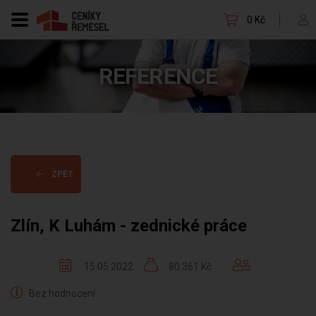
0 Kč
REFERENCE
ZPĚT
Zlín, K Luhám - zednické práce
15.05.2022
80 361 Kč
Bez hodnocení