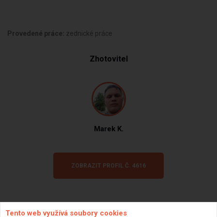
Provedené práce:
zednické práce
Zhotovitel
Marek K.
ZOBRAZIT PROFIL Č. 4616
Tento web využívá soubory cookies