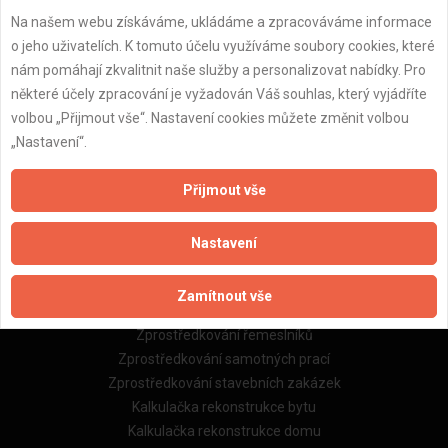
Na našem webu získáváme, ukládáme a zpracováváme informace
Důležité informace
o jeho uživatelích. K tomuto účelu využíváme soubory cookies, které
nám pomáhají zkvalitnit naše služby a personalizovat nabídky. Pro
Naše firmy a řemeslníci
některé účely zpracování je vyžadován Váš souhlas, který vyjádříte
Zpracování a ochrana osobních údajů
volbou „Přijmout vše“. Nastavení cookies můžete změnit volbou
Zásady pro používání souborů cookie
„Nastavení“.
Obchodní podmínky (zprostředkování)
Obchodní podmínky (rozpočtování)
Přijmout vše
Reference
Naše excelové tabulky online
Nastavení
Naše služby
Zamítnout vše
Servis pro stavební firmy
Zprostředkování řemeslníků
Zprostředkování samotných prací
Zprostředkování stavebních zakázek
Kalkulačka rekonstrukce bytu
Kalkulačka rekonstrukce domu