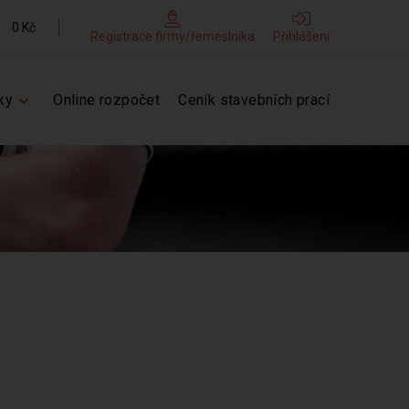
0 Kč
Registrace firmy/řemeslníka
Přihlášení
ky
Online rozpočet
Ceník stavebních prací