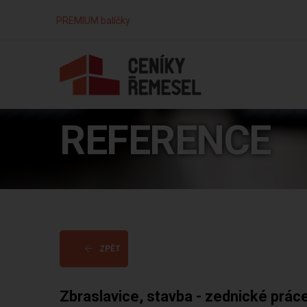
PREMIUM balíčky
REFERENCE
ZPĚT
Zbraslavice, stavba - zednické prác