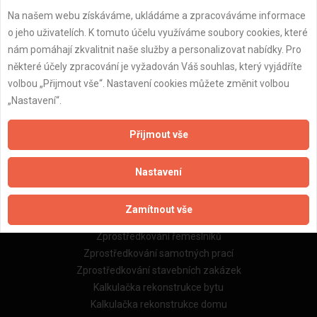
Na našem webu získáváme, ukládáme a zpracováváme informace
Důležité informace
o jeho uživatelích. K tomuto účelu využíváme soubory cookies, které
nám pomáhají zkvalitnit naše služby a personalizovat nabídky. Pro
Naše firmy a řemeslníci
některé účely zpracování je vyžadován Váš souhlas, který vyjádříte
Zpracování a ochrana osobních údajů
volbou „Přijmout vše“. Nastavení cookies můžete změnit volbou
Zásady pro používání souborů cookie
„Nastavení“.
Obchodní podmínky (zprostředkování)
Obchodní podmínky (rozpočtování)
Přijmout vše
Reference
Naše excelové tabulky online
Nastavení
Naše služby
Zamítnout vše
Servis pro stavební firmy
Zprostředkování řemeslníků
Zprostředkování samotných prací
Zprostředkování stavebních zakázek
Kalkulačka rekonstrukce bytu
Kalkulačka rekonstrukce domu