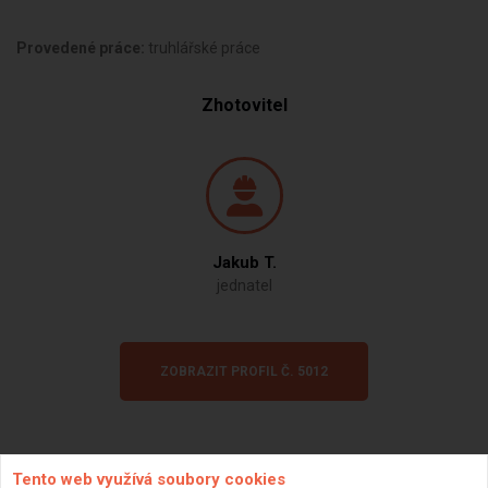
Provedené práce:
truhlářské práce
Zhotovitel
Jakub T.
jednatel
ZOBRAZIT PROFIL Č. 5012
Tento web využívá soubory cookies