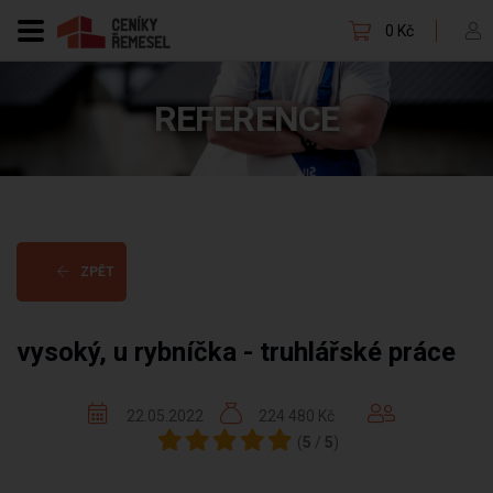
0 Kč
REFERENCE
ZPĚT
vysoký, u rybníčka - truhlářské práce
22.05.2022
224 480 Kč
(
5
/
5
)