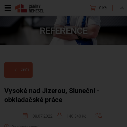
0 Kč
REFERENCE
ZPĚT
Vysoké nad Jizerou, Sluneční -
obkladačské práce
08.07.2022
140 340 Kč