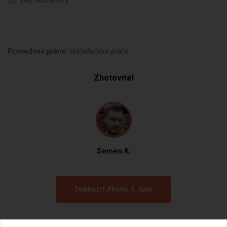
Bez hodnocení
Provedené práce:
obkladačské práce
Zhotovitel
Semen K.
ZOBRAZIT PROFIL Č. 3206