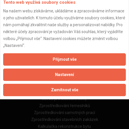
Tento web využívá soubory cookies
Na našem webu získáváme, ukládáme a zpracováváme informace
o jeho uživatelích. K tomuto účelu využíváme soubory cookies, které
Důležité informace
nám pomáhají zkvalitnit naše služby a personalizovat nabídky. Pro
některé účely zpracování je vyžadován Váš souhlas, který vyjádříte
Naše firmy a řemeslníci
volbou „Přijmout vše“. Nastavení cookies můžete změnit volbou
Zpracování a ochrana osobních údajů
„Nastavení“.
Zásady pro používání souborů cookie
Obchodní podmínky (zprostředkování)
Obchodní podmínky (rozpočtování)
Přijmout vše
Reference
Naše excelové tabulky online
Nastavení
Naše služby
Zamítnout vše
Servis pro stavební firmy
Zprostředkování řemeslníků
Zprostředkování samotných prací
Zprostředkování stavebních zakázek
Kalkulačka rekonstrukce bytu