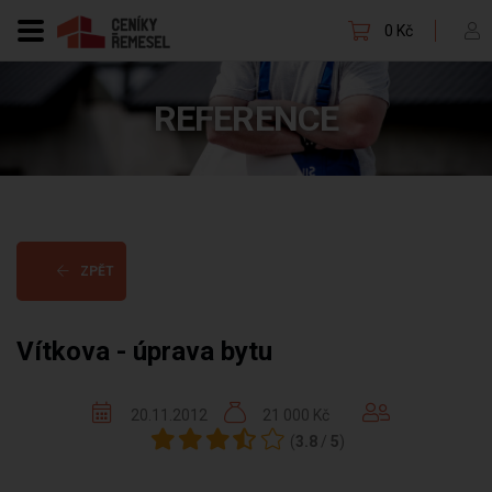
0 Kč
REFERENCE
ZPĚT
Vítkova - úprava bytu
20.11.2012
21 000 Kč
(
3.8
/
5
)