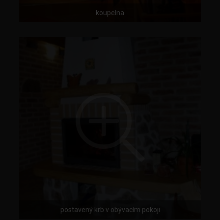
koupelna
postavený krb v obývacím pokoji