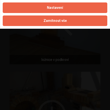
Nastavení
Zamítnout vše
ložnice v podkroví