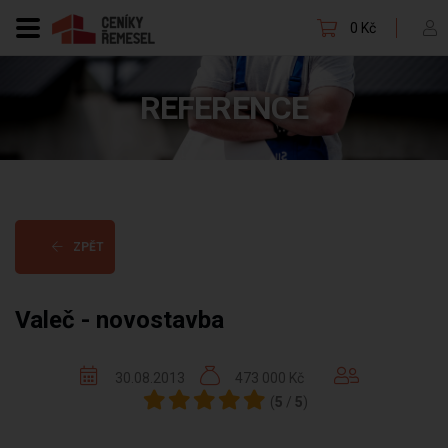
0 Kč
REFERENCE
ZPĚT
Valeč - novostavba
30.08.2013
473 000 Kč
(
5
/
5
)