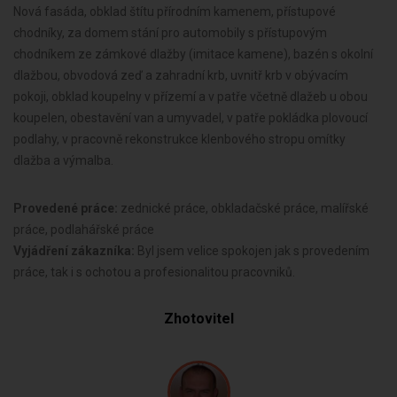
Nová fasáda, obklad štítu přírodním kamenem, přístupové
chodníky, za domem stání pro automobily s přístupovým
chodníkem ze zámkové dlažby (imitace kamene), bazén s okolní
dlažbou, obvodová zeď a zahradní krb, uvnitř krb v obývacím
pokoji, obklad koupelny v přízemí a v patře včetně dlažeb u obou
koupelen, obestavění van a umyvadel, v patře pokládka plovoucí
podlahy, v pracovně rekonstrukce klenbového stropu omítky
dlažba a výmalba.
Provedené práce:
zednické práce, obkladačské práce, malířské
práce, podlahářské práce
Vyjádření zákazníka:
Byl jsem velice spokojen jak s provedením
práce, tak i s ochotou a profesionalitou pracovniků.
Zhotovitel