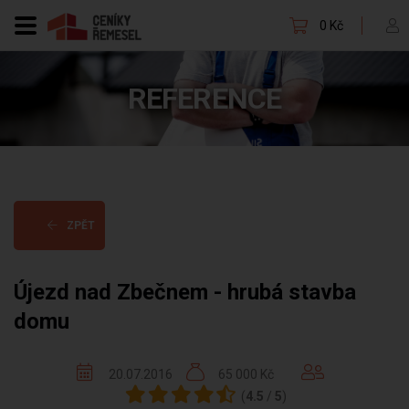
0 Kč
REFERENCE
ZPĚT
Újezd nad Zbečnem - hrubá stavba
domu
20.07.2016
65 000 Kč
(
4.5
/
5
)