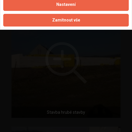
Nastavení
Zamítnout vše
Stavba hrubé stavby