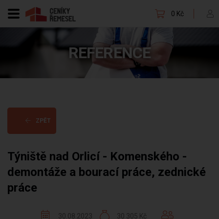
0 Kč
REFERENCE
ZPĚT
Týniště nad Orlicí - Komenského -
demontáže a bourací práce, zednické
práce
30.08.2023
30 305 Kč