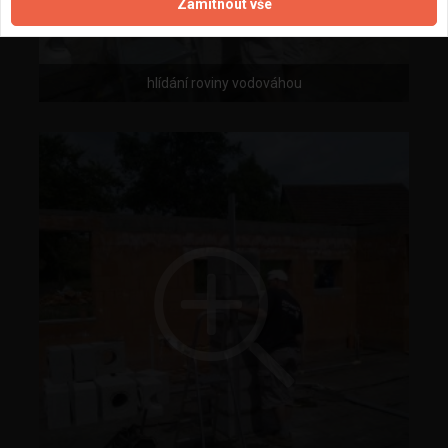
Zamítnout vše
hlídání roviny vodováhou