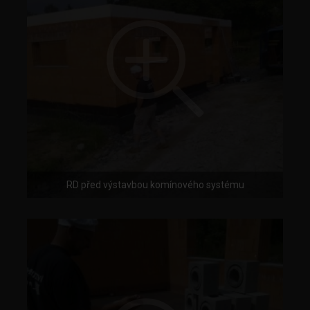
RD před výstavbou komínového systému