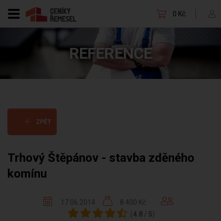
0 Kč
REFERENCE
ZPĚT
Trhový Štěpánov - stavba zděného
komínu
17.06.2014
8 400 Kč
(
4.8
/
5
)