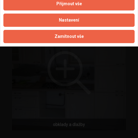
obklady a dlažby
Přijmout vše
Nastavení
Zamítnout vše
obklady a dlažby