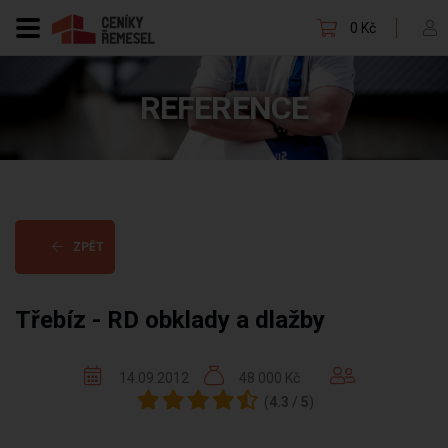
0 Kč
REFERENCE
ZPĚT
Třebíz - RD obklady a dlažby
14.09.2012
48 000 Kč
(
4.3
/
5
)