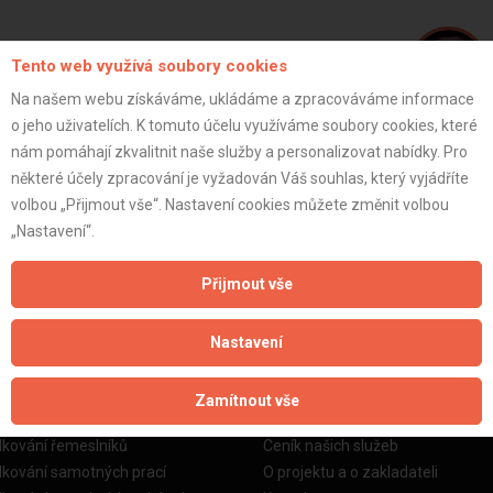
Tento web využívá soubory cookies
Na našem webu získáváme, ukládáme a zpracováváme informace
o jeho uživatelích. K tomuto účelu využíváme soubory cookies, které
Lumír A.
nám pomáhají zkvalitnit naše služby a personalizovat nabídky. Pro
některé účely zpracování je vyžadován Váš souhlas, který vyjádříte
volbou „Přijmout vše“. Nastavení cookies můžete změnit volbou
ZOBRAZIT P
„Nastavení“.
Přijmout vše
Nastavení
žby
Informace o nás
Zamítnout vše
o stavební firmy
Prezentace našich služeb
dkování řemeslníků
Ceník našich služeb
dkování samotných prací
O projektu a o zakladateli