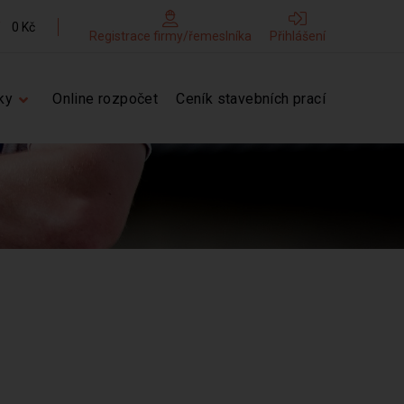
0 Kč
Registrace firmy/řemeslníka
Přihlášení
ky
Online rozpočet
Ceník stavebních prací