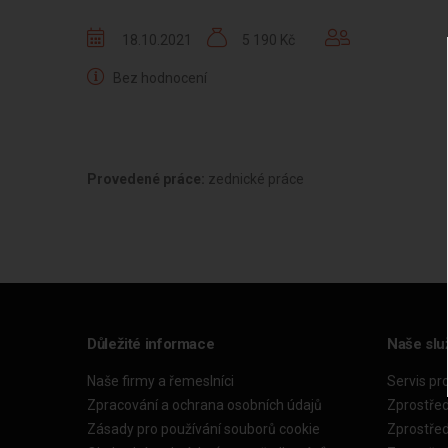
18.10.2021
5 190 Kč
Bez hodnocení
Provedené práce:
zednické práce
Důležité informace
Naše slu
Naše firmy a řemeslníci
Servis pr
Zpracování a ochrana osobních údajů
Zprostře
Zásady pro používání souborů cookie
Zprostře