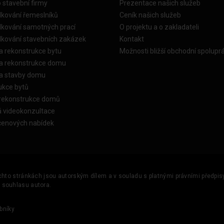
o stavební firmy
Prezentace našich služeb
dkování řemeslníků
Ceník našich služeb
dkování samotných prací
O projektu a o zakladateli
dkování stavebních zakázek
Kontakt
a rekonstrukce bytu
Možnosti bližší obchodní spolupr
ka rekonstrukce domu
ka stavby domu
ukce bytů
 rekonstrukce domů
á videokonzultace
cenových nabídek
ěchto stránkách jsou autorským dílem a v souladu s platnými právními předpisy 
u souhlasu autora.
bníky