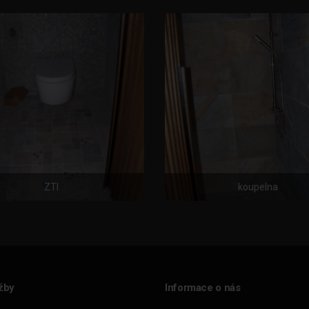
ZTI
koupelna
žby
Informace o nás