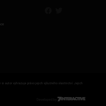
áce
si autor vyhrazuje právo jejich výlučného vlastnictví. Jejich
Developed by