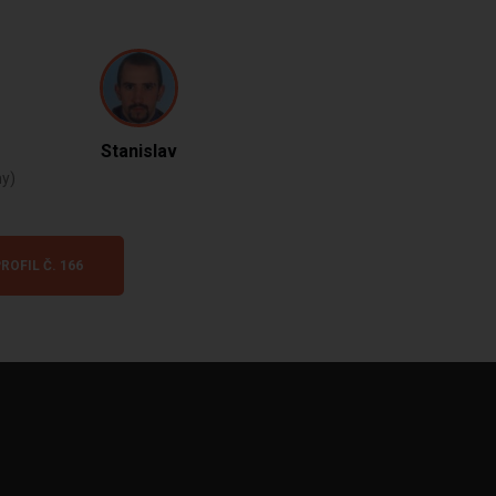
Stanislav
ny)
ROFIL Č. 166