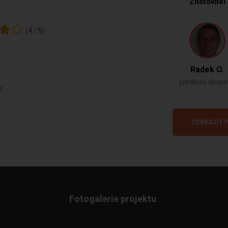
Zhotovitel
(
4
/
5
)
Radek O.
(vedoucí skupi
e
ZOBRAZIT P
Fotogalerie projektu