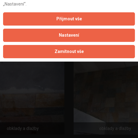
„Nastavení“.
Přijmout vše
Nastavení
obklady a dlažby
obklady a dlažby
Zamítnout vše
obklady a dlažby
obklady a dlažby