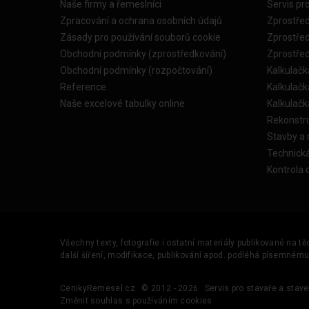
Naše firmy a řemeslníci
Servis pr
Zpracování a ochrana osobních údajů
Zprostře
Zásady pro používání souborů cookie
Zprostře
Obchodní podmínky (zprostředkování)
Zprostře
Obchodní podmínky (rozpočtování)
Kalkulačk
Reference
Kalkulač
Naše excelové tabulky online
Kalkulač
Rekonstr
Stavby a
Technick
Kontrola 
Všechny texty, fotografie i ostatní materiály publikované na t
další šíření, modifikace, publikování apod. podléhá písemném
CenikyRemesel.cz
© 2012 - 2026
Servis pro stavaře a stave
Změnit souhlas s používáním cookies