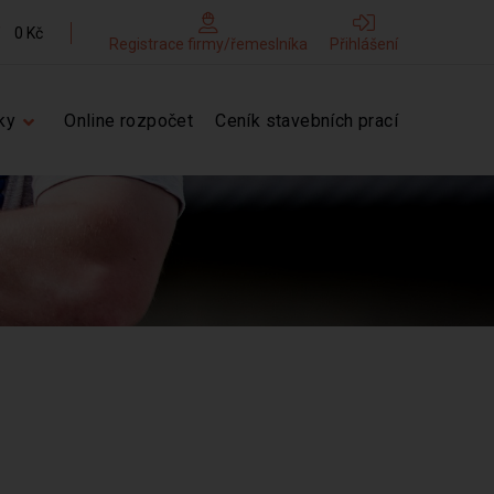
0 Kč
Registrace firmy/řemeslníka
Přihlášení
ky
Online rozpočet
Ceník stavebních prací