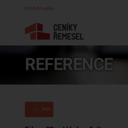
PREMIUM balíčky
REFERENCE
ZPĚT