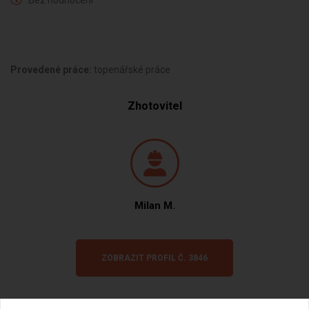
Bez hodnocení
Provedené práce:
topenářské práce
Zhotovitel
Milan M.
ZOBRAZIT PROFIL Č. 3846