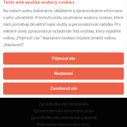
Tento web využívá soubory cookies
Na našem webu získáváme, ukládáme a zpracováváme informace
o jeho uživatelích. K tomuto účelu využíváme soubory cookies, které
Důležité informace
nám pomáhají zkvalitnit naše služby a personalizovat nabídky. Pro
některé účely zpracování je vyžadován Váš souhlas, který vyjádříte
Naše firmy a řemeslníci
volbou „Přijmout vše“. Nastavení cookies můžete změnit volbou
Zpracování a ochrana osobních údajů
„Nastavení“.
Zásady pro používání souborů cookie
Obchodní podmínky (zprostředkování)
Obchodní podmínky (rozpočtování)
Přijmout vše
Reference
Naše excelové tabulky online
Nastavení
Naše služby
Zamítnout vše
Servis pro stavební firmy
Zprostředkování řemeslníků
Zprostředkování samotných prací
Zprostředkování stavebních zakázek
Kalkulačka rekonstrukce bytu