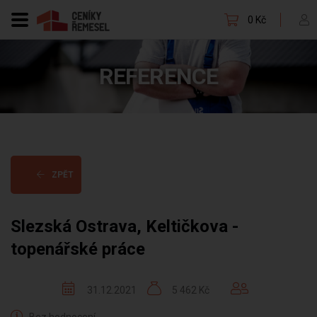
0 Kč
REFERENCE
ZPĚT
Slezská Ostrava, Keltičkova -
topenářské práce
31.12.2021
5 462 Kč