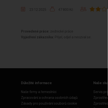
23.12.2025
47 800 Kč
Provedené práce:
zednické práce
Vyjádření zákazníka:
Přijel, odjel a neozval se.
Důležité informace
Naše slu
Naše firmy a řemeslníci
Servis pr
Zpracování a ochrana osobních údajů
Zprostře
Zásady pro používání souborů cookie
Zprostře