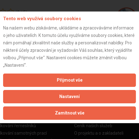
(
2
/
5
)
Tento web využívá soubory cookies
Na našem webu získáváme, ukládáme a zpracováváme informace
o jeho uživatelích. K tomuto účelu využíváme soubory cookies, které
Vasyl K.
nám pomáhají zkvalitnit naše služby a personalizovat nabídky. Pro
některé účely zpracování je vyžadován Váš souhlas, který vyjádříte
volbou „Přijmout vše“. Nastavení cookies můžete změnit volbou
ZOBRAZIT P
„Nastavení“.
Přijmout vše
Nastavení
žby
Informace o nás
Zamítnout vše
o stavební firmy
Prezentace našich služeb
dkování řemeslníků
Ceník našich služeb
dkování samotných prací
O projektu a o zakladateli