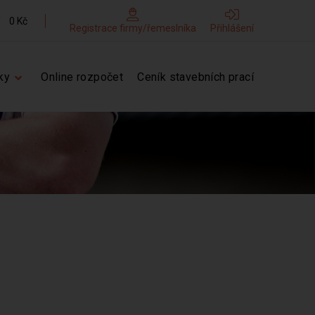
0 Kč
Registrace firmy/řemeslníka
Přihlášení
ky
Online rozpočet
Ceník stavebních prací