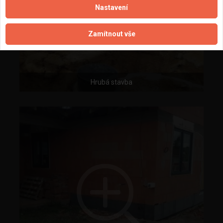
Nastavení
Zamítnout vše
Hrubá stavba