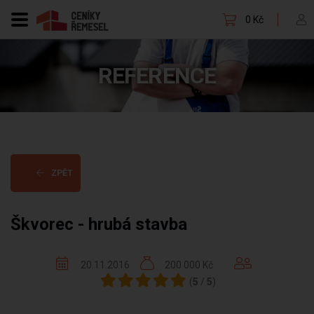
0 Kč
REFERENCE
ZPĚT
Škvorec - hrubá stavba
20.11.2016
200 000 Kč
(
5
/
5
)