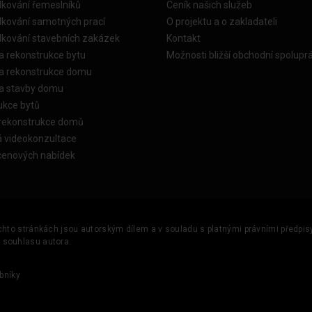
dkování řemeslníků
Ceník našich služeb
dkování samotných prací
O projektu a o zakladateli
dkování stavebních zakázek
Kontakt
a rekonstrukce bytu
Možnosti bližší obchodní spolupr
ka rekonstrukce domu
ka stavby domu
ukce bytů
 rekonstrukce domů
á videokonzultace
cenových nabídek
ěchto stránkách jsou autorským dílem a v souladu s platnými právními předpisy 
u souhlasu autora.
bníky