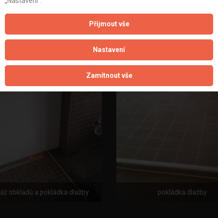
„Nastavení“.
Přijmout vše
montáž obkladů
Nastavení
Zamítnout vše
ž obkladů a pokládka dlažby
pokládka dlažby