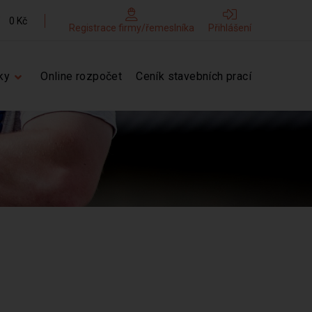
0 Kč
Registrace firmy/řemeslníka
Přihlášení
ky
Online rozpočet
Ceník stavebních prací