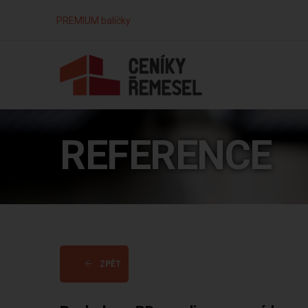
PREMIUM balíčky
REFERENCE
ZPĚT