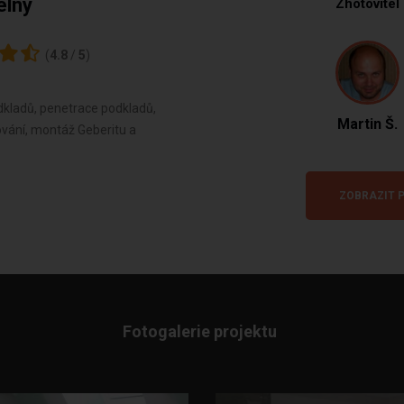
elny
Zhotovitel
(
4.8
/
5
)
kladů, penetrace podkladů,
Martin Š.
nování, montáž Geberitu a
ZOBRAZIT P
Fotogalerie projektu