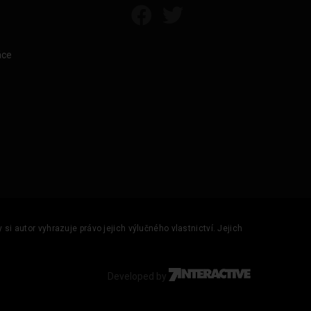
áce
si autor vyhrazuje právo jejich výlučného vlastnictví. Jejich
Developed by