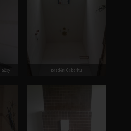
dlažby
zazdění Geberitu