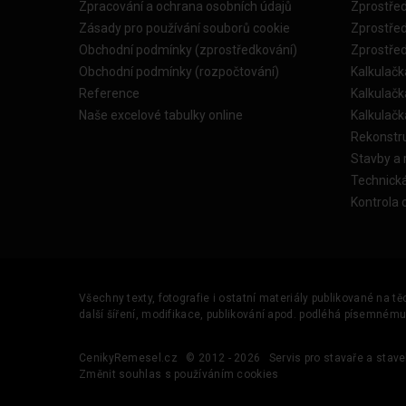
Zpracování a ochrana osobních údajů
Zprostře
Zásady pro používání souborů cookie
Zprostře
Obchodní podmínky (zprostředkování)
Zprostře
Obchodní podmínky (rozpočtování)
Kalkulačk
Reference
Kalkulač
Naše excelové tabulky online
Kalkulač
Rekonstr
Stavby a
Technick
Kontrola 
Všechny texty, fotografie i ostatní materiály publikované na t
další šíření, modifikace, publikování apod. podléhá písemném
CenikyRemesel.cz
© 2012 - 2026
Servis pro stavaře a stave
Změnit souhlas s používáním cookies