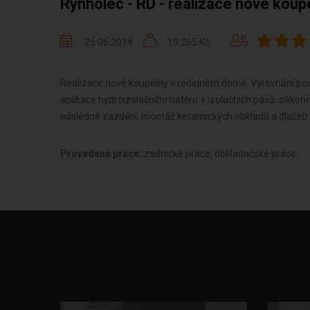
Rynholec - RD - realizace nové koup
25.06.2014
19 265 Kč
Realizace nové koupelny v rodinném domě. Vyrovnání pod
aplikace hydroizolačního nátěru + izolačních pásů, siliko
následné zazdění, montáž keramických obkladů a dlažeb.
Provedené práce:
zednické práce, obkladačské práce