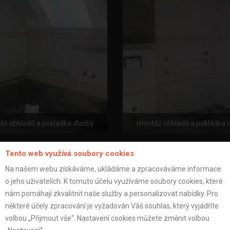
ž obkladů a pokládka dlažby
montáž obkladů a pokládka 
Tento web využívá soubory cookies
Na našem webu získáváme, ukládáme a zpracováváme informace
o jeho uživatelích. K tomuto účelu využíváme soubory cookies, které
nám pomáhají zkvalitnit naše služby a personalizovat nabídky. Pro
některé účely zpracování je vyžadován Váš souhlas, který vyjádříte
volbou „Přijmout vše“. Nastavení cookies můžete změnit volbou