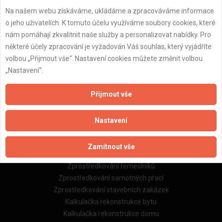
Na našem webu získáváme, ukládáme a zpracováváme informace
Důležité informace
o jeho uživatelích. K tomuto účelu využíváme soubory cookies, které
nám pomáhají zkvalitnit naše služby a personalizovat nabídky. Pro
Naše firmy a řemeslníci
některé účely zpracování je vyžadován Váš souhlas, který vyjádříte
Zpracování a ochrana osobních údajů
volbou „Přijmout vše“. Nastavení cookies můžete změnit volbou
Zásady pro používání souborů cookie
„Nastavení“.
Obchodní podmínky (zprostředkování)
Obchodní podmínky (rozpočtování)
Přijmout vše
Reference
Naše excelové tabulky online
Nastavení
Naše služby
Zamítnout vše
Servis pro stavební firmy
Zprostředkování řemeslníků
Zprostředkování samotných prací
Zprostředkování stavebních zakázek
Kalkulačka rekonstrukce bytu
Kalkulačka rekonstrukce domu