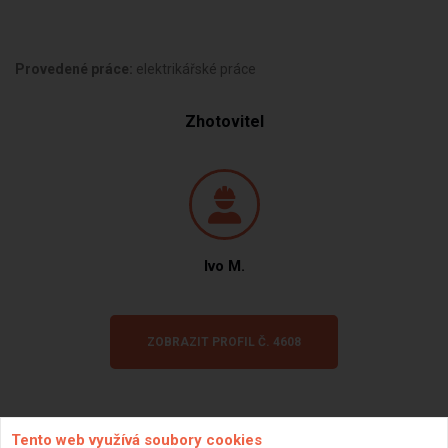
Provedené práce:
elektrikářské práce
Zhotovitel
Ivo M.
ZOBRAZIT PROFIL Č. 4608
Tento web využívá soubory cookies