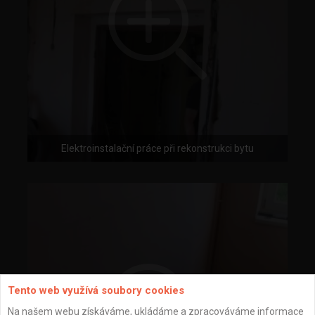
Elektroinstalační práce při rekonstrukci bytu
Tento web využívá soubory cookies
Na našem webu získáváme, ukládáme a zpracováváme informace