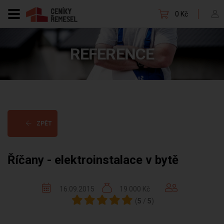
0 Kč
REFERENCE
ZPĚT
Říčany - elektroinstalace v bytě
16.09.2015
19 000 Kč
(
5
/
5
)