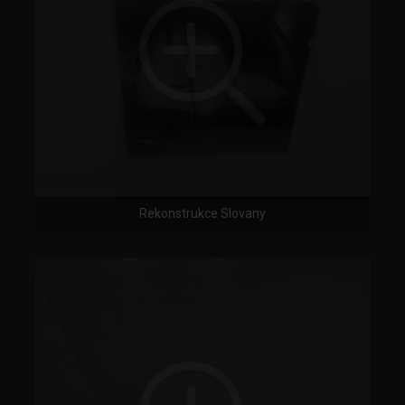
Rekonstrukce Slovany