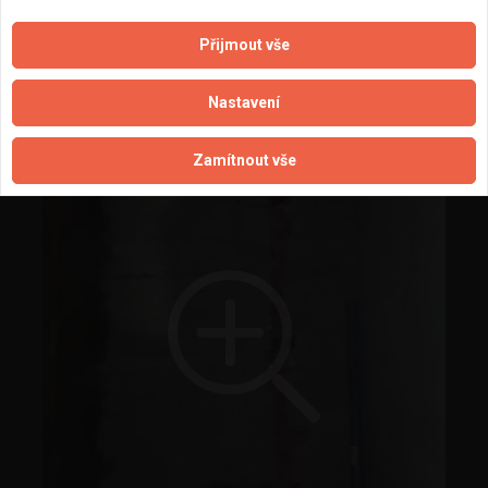
Přijmout vše
Rekonstrukce Slovany
Nastavení
Zamítnout vše