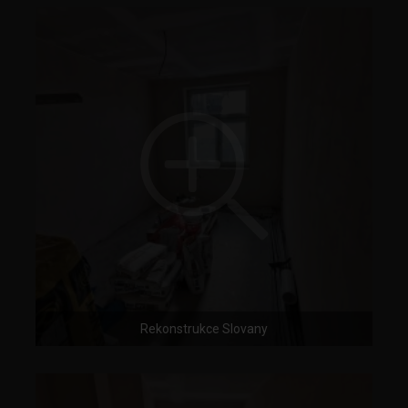
Rekonstrukce Slovany