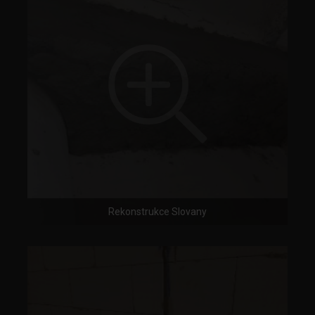
Rekonstrukce Slovany