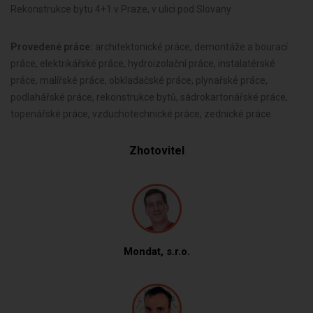
Rekonstrukce bytu 4+1 v Praze, v ulici pod Slovany
Provedené práce:
architektonické práce, demontáže a bourací
práce, elektrikářské práce, hydroizolační práce, instalatérské
práce, malířské práce, obkladačské práce, plynařské práce,
podlahářské práce, rekonstrukce bytů, sádrokartonářské práce,
topenářské práce, vzduchotechnické práce, zednické práce
Zhotovitel
Mondat, s.r.o.