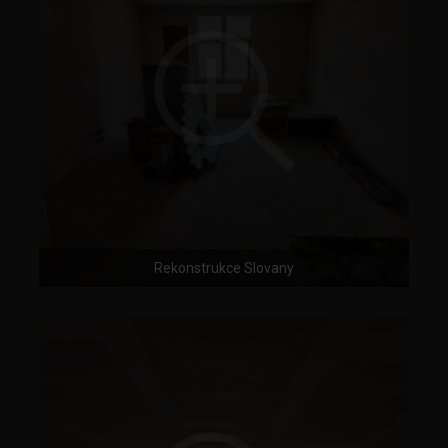
Rekonstrukce Slovany