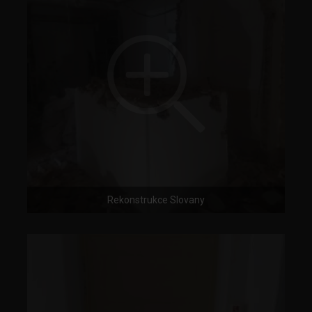
Rekonstrukce Slovany