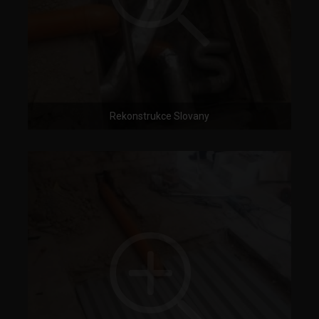
Rekonstrukce Slovany