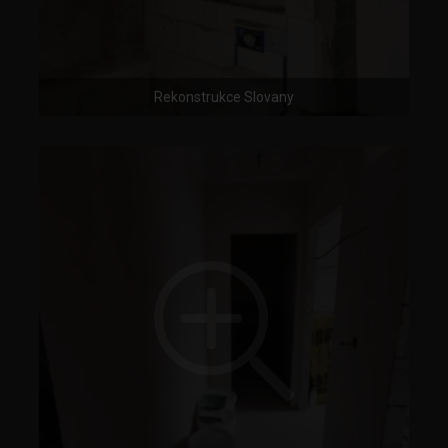
Rekonstrukce Slovany