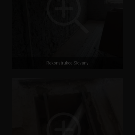
Rekonstrukce Slovany