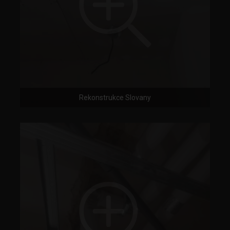
Rekonstrukce Slovany