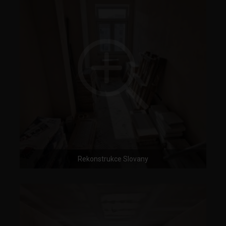
Rekonstrukce Slovany