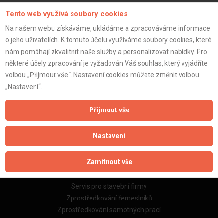
Tento web využívá soubory cookies
Na našem webu získáváme, ukládáme a zpracováváme informace
o jeho uživatelích. K tomuto účelu využíváme soubory cookies, které
nám pomáhají zkvalitnit naše služby a personalizovat nabídky. Pro
Důležité informace
některé účely zpracování je vyžadován Váš souhlas, který vyjádříte
Naše firmy a řemeslníci
volbou „Přijmout vše“. Nastavení cookies můžete změnit volbou
Zpracování a ochrana osobních údajů
„Nastavení“.
Zásady pro používání souborů cookie
Obchodní podmínky (zprostředkování)
Přijmout vše
Obchodní podmínky (rozpočtování)
Reference
Nastavení
Naše excelové tabulky online
Zamítnout vše
Naše služby
Servis pro stavební firmy
Zprostředkování řemeslníků
Zprostředkování samotných prací