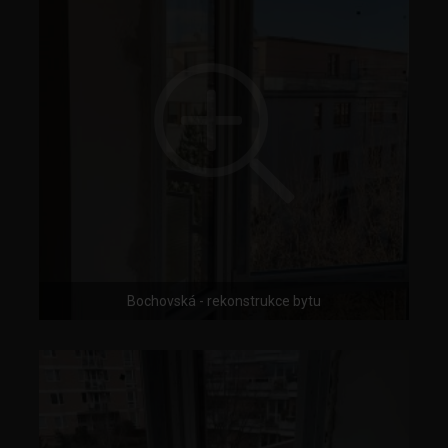
Bochovská - rekonstrukce bytu