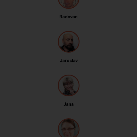
Radovan
Jaroslav
Jana