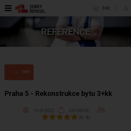
0 Kč
REFERENCE
ZPĚT
Praha 5 - Rekonstrukce bytu 3+kk
15.06.2022
533 580 Kč
(
5
/
5
)