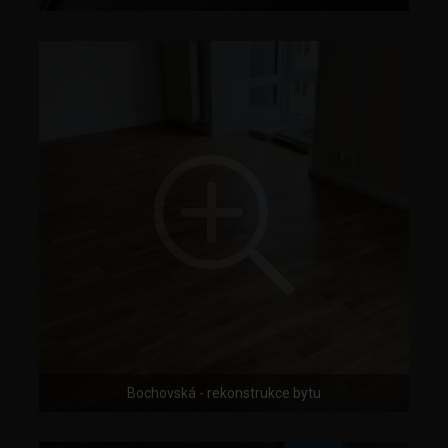
Bochovská - rekonstrukce bytu