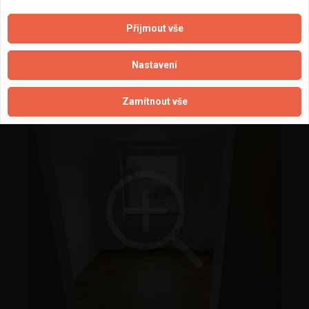
Přijmout vše
Bochovská - rekonstrukce bytu
Nastavení
Zamítnout vše