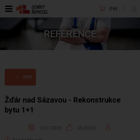
0 Kč
REFERENCE
ZPĚT
Žďár nad Sázavou - Rekonstrukce
bytu 1+1
14.07.2023
55 000 Kč