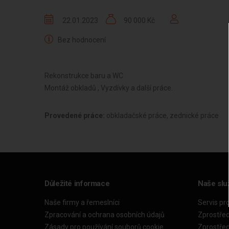
22.01.2023
90 000 Kč
Bez hodnocení
Rekonstrukce baru a WC
Montáž obkladů , Vyzdívky a další práce.
Provedené práce:
obkladačské práce, zednické práce
Důležité informace
Naše slu
Naše firmy a řemeslníci
Servis pr
Zpracování a ochrana osobních údajů
Zprostře
Zásady pro používání souborů cookie
Zprostře