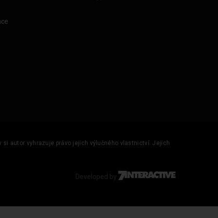
áce
si autor vyhrazuje právo jejich výlučného vlastnictví. Jejich
Developed by