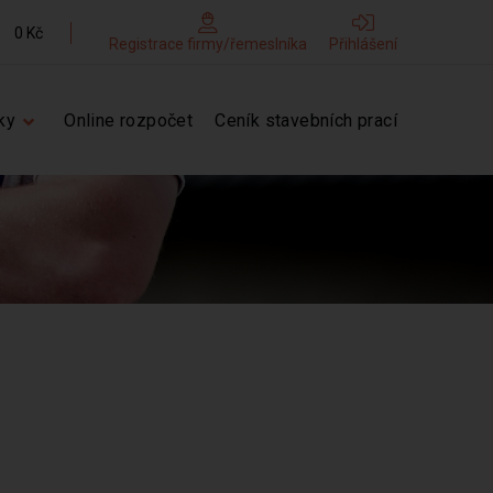
0 Kč
Registrace firmy/řemeslníka
Přihlášení
ky
Online rozpočet
Ceník stavebních prací