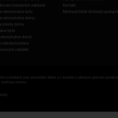
dkování stavebních zakázek
Kontakt
a rekonstrukce bytu
Možnosti bližší obchodní spolupr
ka rekonstrukce domu
ka stavby domu
ukce bytů
 rekonstrukce domů
á videokonzultace
cenových nabídek
ěchto stránkách jsou autorským dílem a v souladu s platnými právními předpisy 
u souhlasu autora.
bníky