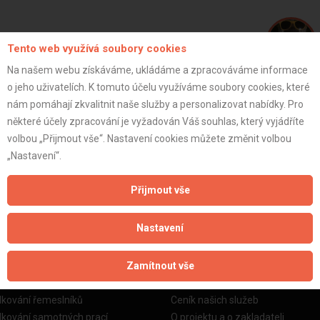
Tento web využívá soubory cookies
Na našem webu získáváme, ukládáme a zpracováváme informace
David T.
o jeho uživatelích. K tomuto účelu využíváme soubory cookies, které
nám pomáhají zkvalitnit naše služby a personalizovat nabídky. Pro
některé účely zpracování je vyžadován Váš souhlas, který vyjádříte
volbou „Přijmout vše“. Nastavení cookies můžete změnit volbou
ZOBRAZIT P
„Nastavení“.
Přijmout vše
Nastavení
žby
Informace o nás
Zamítnout vše
o stavební firmy
Prezentace našich služeb
dkování řemeslníků
Ceník našich služeb
dkování samotných prací
O projektu a o zakladateli