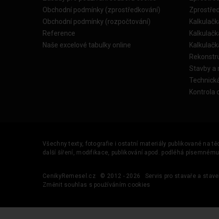
Obchodní podmínky (zprostředkování)
Zprostře
Obchodní podmínky (rozpočtování)
Kalkulačk
Reference
Kalkulač
Naše excelové tabulky online
Kalkulač
Rekonstr
Stavby a
Technick
Kontrola 
Všechny texty, fotografie i ostatní materiály publikované na t
další šíření, modifikace, publikování apod. podléhá písemném
CenikyRemesel.cz
© 2012 - 2026
Servis pro stavaře a stave
Změnit souhlas s používáním cookies