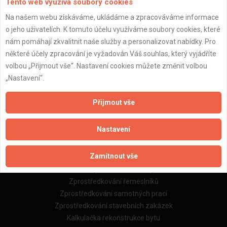
Tento web využívá soubory cookies
Na našem webu získáváme, ukládáme a zpracováváme informace
o jeho uživatelích. K tomuto účelu využíváme soubory cookies, které
Důležité informace
nám pomáhají zkvalitnit naše služby a personalizovat nabídky. Pro
Naše firmy a řemeslníci
některé účely zpracování je vyžadován Váš souhlas, který vyjádříte
Zpracování a ochrana osobních údajů
volbou „Přijmout vše“. Nastavení cookies můžete změnit volbou
Zásady pro používání souborů cookie
„Nastavení“.
Obchodní podmínky (zprostředkování)
Obchodní podmínky (rozpočtování)
Přijmout vše
Reference
Naše excelové tabulky online
Nastavení
Naše služby
Zamítnout vše
Servis pro stavební firmy
Zprostředkování řemeslníků
Zprostředkování samotných prací
Zprostředkování stavebních zakázek
Kalkulačka rekonstrukce bytu