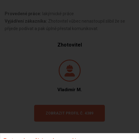
Provedené práce:
lakýrnické práce
Vyjádření zákazníka:
Zhotovitel vůbec nenastoupil.slibil že se
přijede podívat a pak úplně přestal komunikovat.
Zhotovitel
Vladimír M.
ZOBRAZIT PROFIL Č. 4389