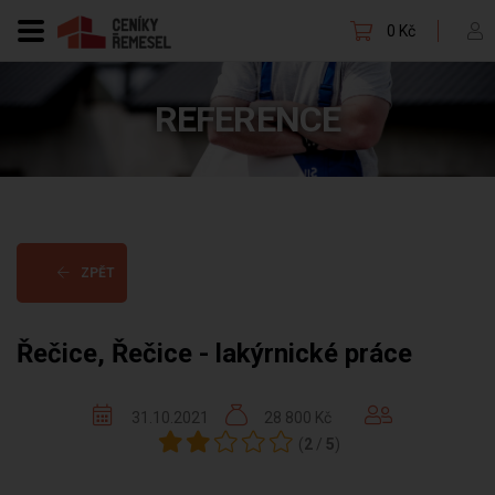
0 Kč
REFERENCE
ZPĚT
Řečice, Řečice - lakýrnické práce
31.10.2021
28 800 Kč
(
2
/
5
)