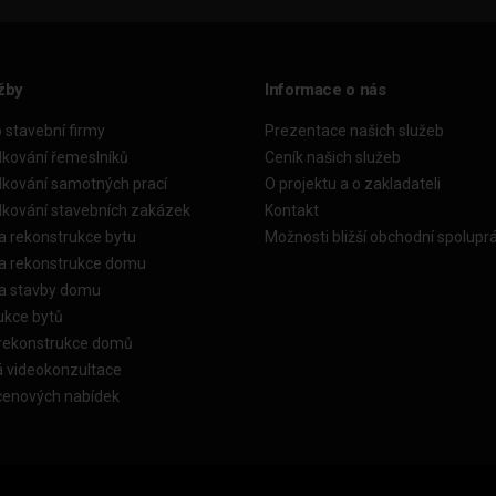
žby
Informace o nás
o stavební firmy
Prezentace našich služeb
dkování řemeslníků
Ceník našich služeb
dkování samotných prací
O projektu a o zakladateli
dkování stavebních zakázek
Kontakt
a rekonstrukce bytu
Možnosti bližší obchodní spolupr
ka rekonstrukce domu
ka stavby domu
ukce bytů
 rekonstrukce domů
á videokonzultace
cenových nabídek