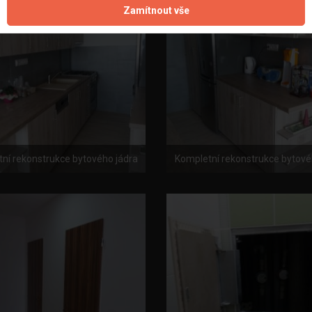
Zamítnout vše
ní rekonstrukce bytového jádra
Kompletní rekonstrukce bytové