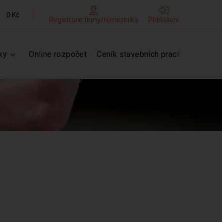
0 Kč
Registrace firmy/řemeslníka
Přihlášení
ky
Online rozpočet
Ceník stavebních prací