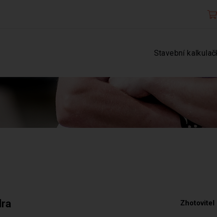
Stavební kalkulač
dra
Zhotovitel