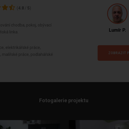
(
4.8
/
5
)
ování chodba, pokoj, obývací
Lumír P.
ňská linka.
e, elektrikářské práce,
ZOBRAZIT P
, malířské práce, podlahářské
Fotogalerie projektu