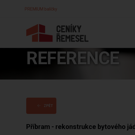
PREMIUM balíčky
REFERENCE
ZPĚT
Příbram - rekonstrukce bytového já