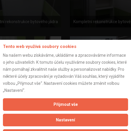
ní rekonstrukce bytového jádra
Kompletní rekonstrukce bytové
Tento web využívá soubory cookies
Na našem webu získáváme, ukládáme a zpracováváme informace
o jeho uživatelích. K tomuto účelu využíváme soubory cookies, které
nám pomáhají zkvalitnit naše služby a personalizovat nabídky. Pro
některé účely zpracování je vyžadován Váš souhlas, který vyjádříte
volbou „Přijmout vše“. Nastavení cookies můžete změnit volbou
„Nastavení“.
Přijmout vše
ní rekonstrukce bytového jádra
Kompletní rekonstrukce bytové
Nastavení