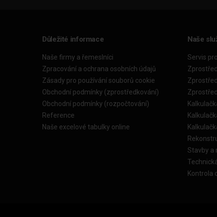
Důležité informace
Naše slu
Naše firmy a řemeslníci
Servis pr
Zpracování a ochrana osobních údajů
Zprostře
Zásady pro používání souborů cookie
Zprostře
Obchodní podmínky (zprostředkování)
Zprostře
Obchodní podmínky (rozpočtování)
Kalkulačk
Reference
Kalkulač
Naše excelové tabulky online
Kalkulač
Rekonstr
Stavby a
Technick
Kontrola 