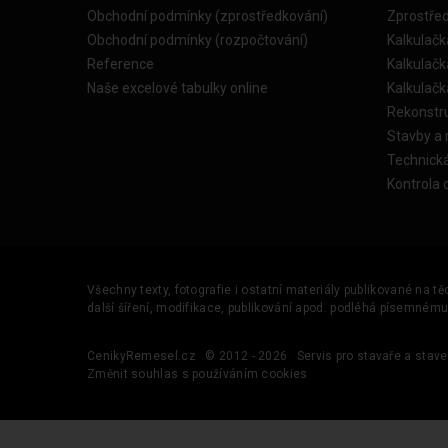
Obchodní podmínky (zprostředkování)
Zprostře
Obchodní podmínky (rozpočtování)
Kalkulačk
Reference
Kalkulač
Naše excelové tabulky online
Kalkulač
Rekonstr
Stavby a
Technick
Kontrola 
Všechny texty, fotografie i ostatní materiály publikované na t
další šíření, modifikace, publikování apod. podléhá písemném
CenikyRemesel.cz
© 2012 - 2026
Servis pro stavaře a stave
Změnit souhlas s používáním cookies