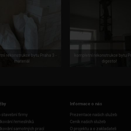
ní rekonstrukce bytu Praha 3 -
kompletní rekonstrukce bytu P
materiál
digestoř
žby
Informace o nás
o stavební firmy
Prezentace našich služeb
dkování řemeslníků
Ceník našich služeb
dkování samotných prací
O projektu a o zakladateli