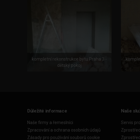
kompletní rekonstrukce bytu Praha 3 -
komplet
dětský pokoj
Důležité informace
Naše slu
Naše firmy a řemeslníci
Servis pr
Zpracování a ochrana osobních údajů
Zprostře
Zásady pro používání souborů cookie
Zprostře