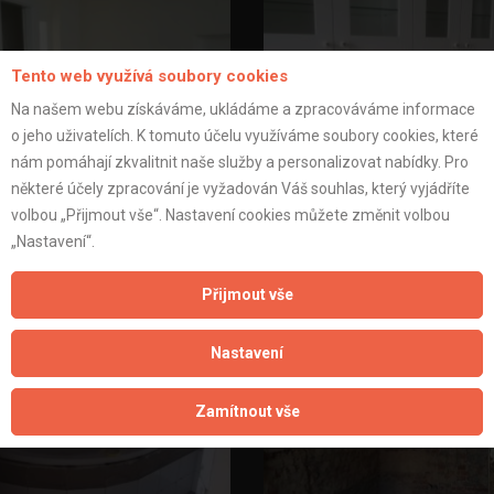
Tento web využívá soubory cookies
Na našem webu získáváme, ukládáme a zpracováváme informace
o jeho uživatelích. K tomuto účelu využíváme soubory cookies, které
nám pomáhají zkvalitnit naše služby a personalizovat nabídky. Pro
některé účely zpracování je vyžadován Váš souhlas, který vyjádříte
ní rekonstrukce bytu Praha 3 -
kompletní rekonstrukce bytu P
volbou „Přijmout vše“. Nastavení cookies můžete změnit volbou
kuchyňská linka
kuchyně
„Nastavení“.
Přijmout vše
Nastavení
Zamítnout vše