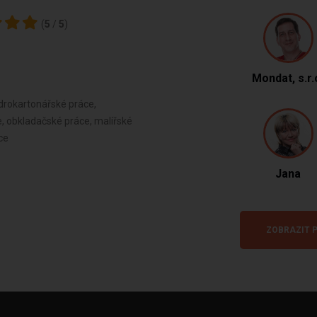
(
5
/
5
)
Mondat, s.r.
drokartonářské práce,
e, obkladačské práce, malířské
ce
Jana
ZOBRAZIT P