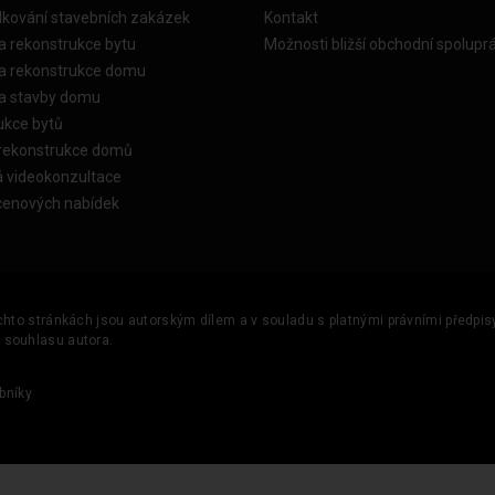
dkování stavebních zakázek
Kontakt
a rekonstrukce bytu
Možnosti bližší obchodní spolupr
ka rekonstrukce domu
ka stavby domu
ukce bytů
 rekonstrukce domů
á videokonzultace
cenových nabídek
ěchto stránkách jsou autorským dílem a v souladu s platnými právními předpisy 
u souhlasu autora.
bníky