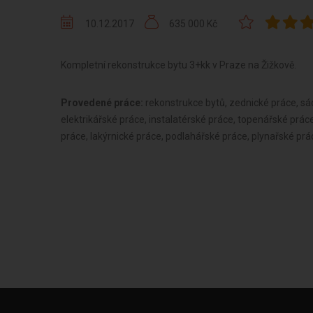
10.12.2017
635 000 Kč
Kompletní rekonstrukce bytu 3+kk v Praze na Žižkově.
Provedené práce:
rekonstrukce bytů, zednické práce, sá
elektrikářské práce, instalatérské práce, topenářské prác
práce, lakýrnické práce, podlahářské práce, plynařské prá