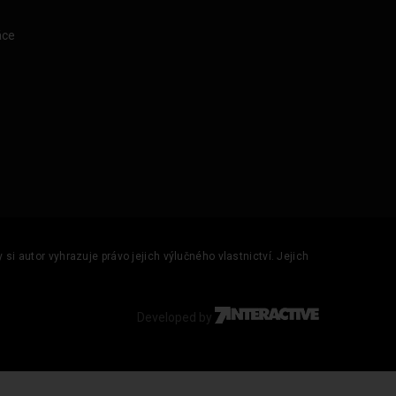
áce
si autor vyhrazuje právo jejich výlučného vlastnictví. Jejich
Developed by