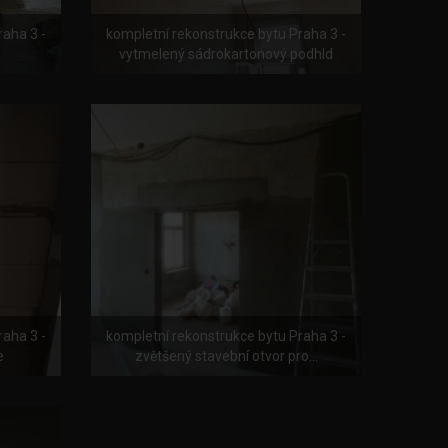
raha 3 -
kompletní rekonstrukce bytu Praha 3 -
vytmelený sádrokartonový podhld
raha 3 -
kompletní rekonstrukce bytu Praha 3 -
e
zvětšený stavební otvor pro...