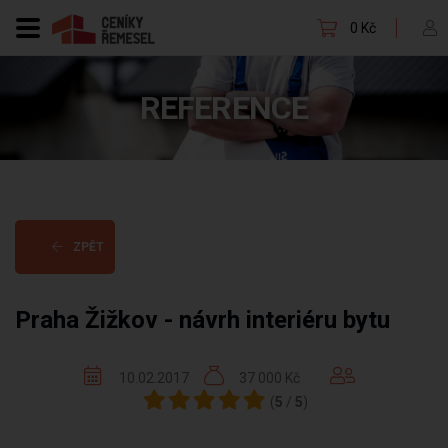
0 Kč
REFERENCE
ZPĚT
Praha Žižkov - návrh interiéru bytu
10.02.2017
37 000 Kč
(
5
/
5
)