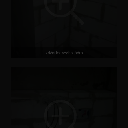
zdění bytového jádra