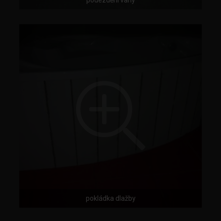
podezdění vany
pokládka dlažby