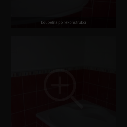
koupelna po rekonstrukci