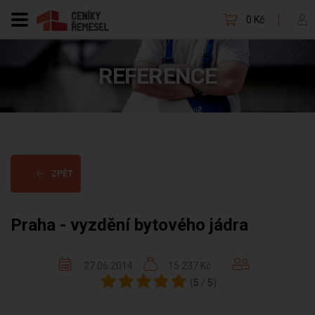
0 Kč
REFERENCE
ZPĚT
Praha - vyzdění bytového jádra
27.06.2014
15 237 Kč
(
5
/
5
)