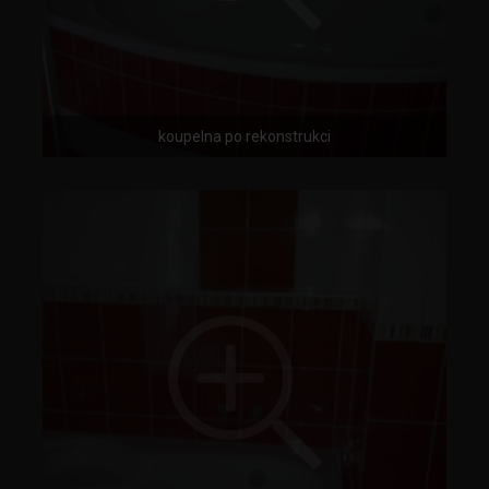
koupelna po rekonstrukci