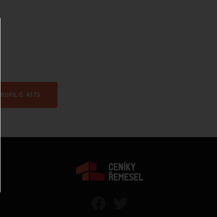
.
ROFIL Č. 4173