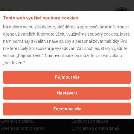
(
5
/
5
)
Tento web využívá soubory cookies
Na našem webu získáváme, ukládáme a zpracováváme informace
o jeho uživatelích. K tomuto účelu využíváme soubory cookies, které
Vladislav K
nám pomáhají zkvalitnit naše služby a personalizovat nabídky. Pro
některé účely zpracování je vyžadován Váš souhlas, který vyjádříte
volbou „Přijmout vše“. Nastavení cookies můžete změnit volbou
ZOBRAZIT P
„Nastavení“.
Přijmout vše
Nastavení
žby
Informace o nás
Zamítnout vše
o stavební firmy
Prezentace našich služeb
dkování řemeslníků
Ceník našich služeb
dkování samotných prací
O projektu a o zakladateli