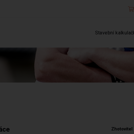
Stavební kalkulač
ráce
Zhotovitel