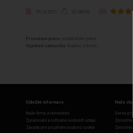
05.10.2021
22 585 Kč
Provedené práce:
podlahářské práce
Vyjádření zákazníka:
Kvalitní, ochotní...
Důležité informace
Naše slu
Naše firmy a řemeslníci
Servis pr
Zpracování a ochrana osobních údajů
Zprostře
Zásady pro používání souborů cookie
Zprostře