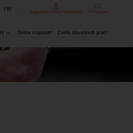
0 Kč
Registrace firmy/řemeslníka
Přihlášení
ky
Online rozpočet
Ceník stavebních prací