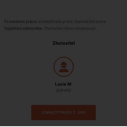
Provedené práce:
instalatérské práce, topenářské práce
Vyjádření zákazníka:
Zhotovitel vůbec nenastoupil.
Zhotovitel
Lucie M.
jednatel
ZOBRAZIT PROFIL Č. 3595