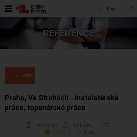
0 Kč
REFERENCE
ZPĚT
Praha, Ve Struhách - instalatérské
práce, topenářské práce
09.09.2021
18 423 Kč
(
1
/
5
)