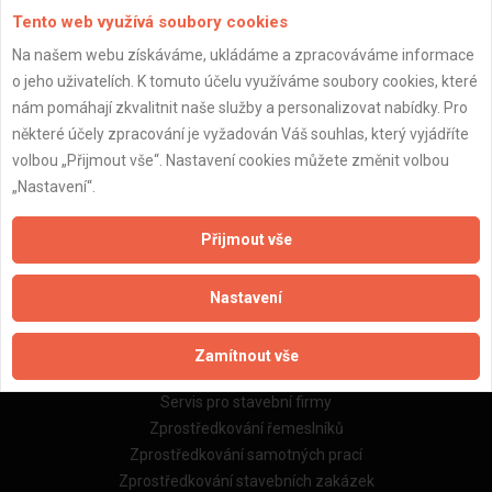
Tento web využívá soubory cookies
Na našem webu získáváme, ukládáme a zpracováváme informace
o jeho uživatelích. K tomuto účelu využíváme soubory cookies, které
Důležité informace
nám pomáhají zkvalitnit naše služby a personalizovat nabídky. Pro
některé účely zpracování je vyžadován Váš souhlas, který vyjádříte
Naše firmy a řemeslníci
volbou „Přijmout vše“. Nastavení cookies můžete změnit volbou
Zpracování a ochrana osobních údajů
„Nastavení“.
Zásady pro používání souborů cookie
Obchodní podmínky (zprostředkování)
Přijmout vše
Obchodní podmínky (rozpočtování)
Reference
Nastavení
Naše excelové tabulky online
Zamítnout vše
Naše služby
Servis pro stavební firmy
Zprostředkování řemeslníků
Zprostředkování samotných prací
Zprostředkování stavebních zakázek