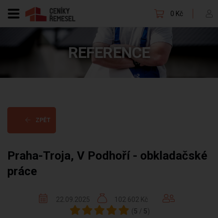
0 Kč
REFERENCE
ZPĚT
Praha-Troja, V Podhoří - obkladačské
práce
22.09.2025
102 602 Kč
(
5
/
5
)