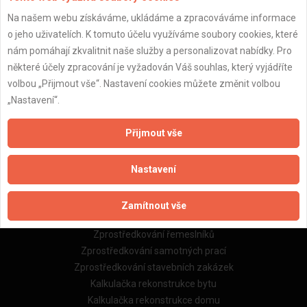
Na našem webu získáváme, ukládáme a zpracováváme informace
Důležité informace
o jeho uživatelích. K tomuto účelu využíváme soubory cookies, které
nám pomáhají zkvalitnit naše služby a personalizovat nabídky. Pro
Naše firmy a řemeslníci
některé účely zpracování je vyžadován Váš souhlas, který vyjádříte
Zpracování a ochrana osobních údajů
volbou „Přijmout vše“. Nastavení cookies můžete změnit volbou
Zásady pro používání souborů cookie
„Nastavení“.
Obchodní podmínky (zprostředkování)
Obchodní podmínky (rozpočtování)
Přijmout vše
Reference
Naše excelové tabulky online
Nastavení
Naše služby
Zamítnout vše
Servis pro stavební firmy
Zprostředkování řemeslníků
Zprostředkování samotných prací
Zprostředkování stavebních zakázek
Kalkulačka rekonstrukce bytu
Kalkulačka rekonstrukce domu