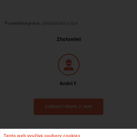
Provedené práce:
obkladačské práce
Zhotovitel
Andrii F.
ZOBRAZIT PROFIL Č. 8695
Tento web využívá soubory cookies