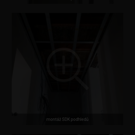
montáž SDK podhledů