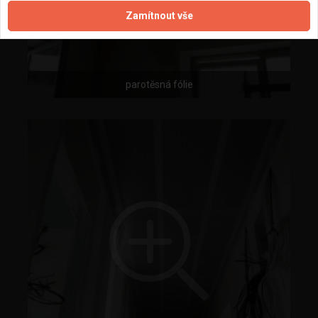
Zamítnout vše
parotěsná fólie