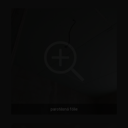
parotěsná fólie