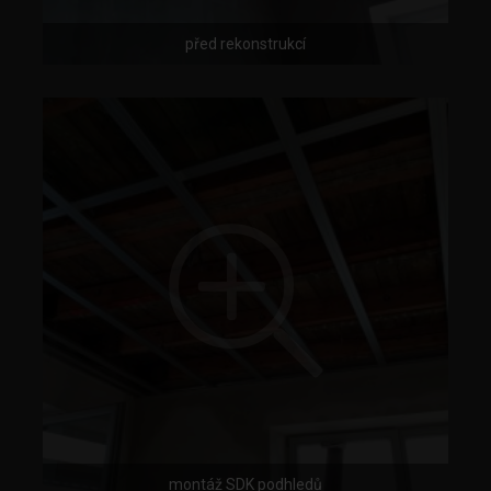
před rekonstrukcí
montáž SDK podhledů