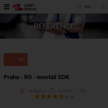
0 Kč
REFERENCE
ZPĚT
Praha - RD - montáž SDK
06.08.2014
18 250 Kč
(
5
/
5
)