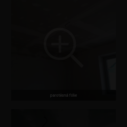
parotěsná fólie