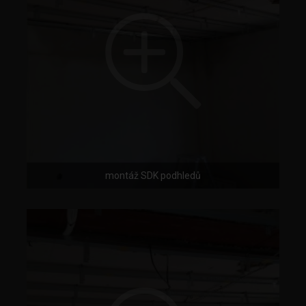
montáž SDK podhledů