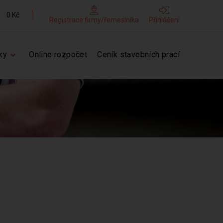
0 Kč
Registrace firmy/řemeslníka
Přihlášení
ky
Online rozpočet
Ceník stavebních prací