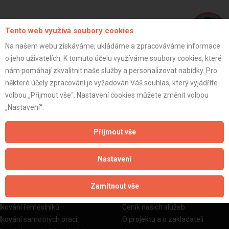
Tento web využívá soubory cookies
Na našem webu získáváme, ukládáme a zpracováváme informace
o jeho uživatelích. K tomuto účelu využíváme soubory cookies, které
Jakub H.
nám pomáhají zkvalitnit naše služby a personalizovat nabídky. Pro
některé účely zpracování je vyžadován Váš souhlas, který vyjádříte
volbou „Přijmout vše“. Nastavení cookies můžete změnit volbou
ZOBRAZIT P
„Nastavení“.
Přijmout vše
Nastavení
žby
Informace o nás
Zamítnout vše
o stavební firmy
Prezentace našich služeb
dkování řemeslníků
Ceník našich služeb
dkování samotných prací
O projektu a o zakladateli