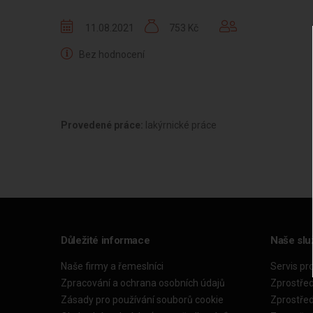
11.08.2021
753 Kč
Bez hodnocení
Provedené práce:
lakýrnické práce
Důležité informace
Naše slu
Naše firmy a řemeslníci
Servis pr
Zpracování a ochrana osobních údajů
Zprostře
Zásady pro používání souborů cookie
Zprostře