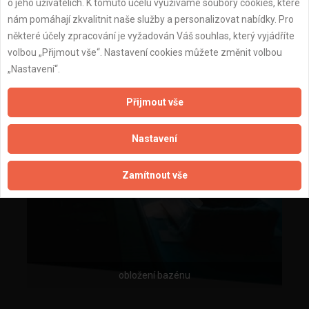
o jeho uživatelích. K tomuto účelu využíváme soubory cookies, které
nám pomáhají zkvalitnit naše služby a personalizovat nabídky. Pro
některé účely zpracování je vyžadován Váš souhlas, který vyjádříte
volbou „Přijmout vše“. Nastavení cookies můžete změnit volbou
„Nastavení“.
Přijmout vše
Nastavení
Zamítnout vše
obložení bazénu