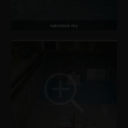
nakreslené vlny