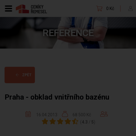
0 Kč
REFERENCE
ZPĚT
Praha - obklad vnitřního bazénu
16.04.2013
68 500 Kč
(
4.3
/
5
)