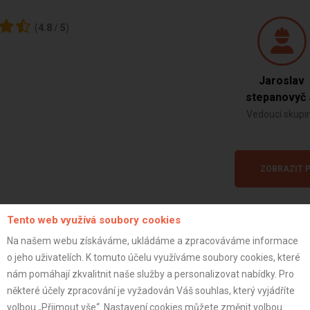
(
4.8
/
5
)
Jaroslav
stepanovyč 
Vedoucí skupi
ZOBRAZIT P
Tento web využívá soubory cookies
Na našem webu získáváme, ukládáme a zpracováváme informace
o jeho uživatelích. K tomuto účelu využíváme soubory cookies, které
Fotogalerie projektu
nám pomáhají zkvalitnit naše služby a personalizovat nabídky. Pro
některé účely zpracování je vyžadován Váš souhlas, který vyjádříte
volbou „Přijmout vše“. Nastavení cookies můžete změnit volbou