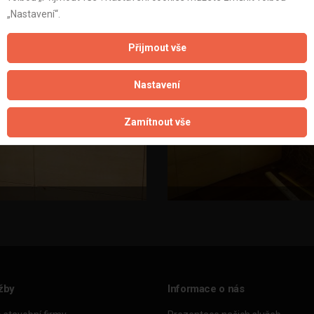
„Nastavení“.
Přijmout vše
Nastavení
Zamítnout vše
žby
Informace o nás