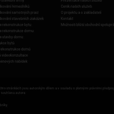
o stavební firmy
Prezentace našich služeb
dkování řemeslníků
Ceník našich služeb
dkování samotných prací
O projektu a o zakladateli
dkování stavebních zakázek
Kontakt
a rekonstrukce bytu
Možnosti bližší obchodní spolupr
ka rekonstrukce domu
ka stavby domu
ukce bytů
 rekonstrukce domů
á videokonzultace
cenových nabídek
ěchto stránkách jsou autorským dílem a v souladu s platnými právními předpisy 
u souhlasu autora.
bníky