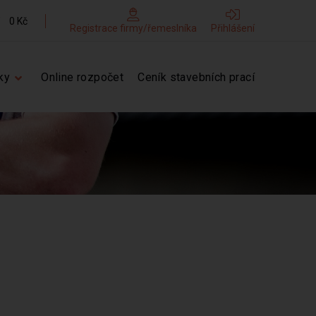
0 Kč
Registrace firmy/řemeslníka
Přihlášení
ky
Online rozpočet
Ceník stavebních prací