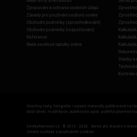
Naše firmy a řemeslníci
Servis pr
Zpracování a ochrana osobních údajů
Zprostře
Zásady pro používání souborů cookie
Zprostře
Obchodní podmínky (zprostředkování)
Zprostře
Obchodní podmínky (rozpočtování)
Kalkulačk
Reference
Kalkulač
Naše excelové tabulky online
Kalkulač
Rekonstr
Stavby a
Technick
Kontrola 
Všechny texty, fotografie i ostatní materiály publikované na t
další šíření, modifikace, publikování apod. podléhá písemném
CenikyRemesel.cz
© 2012 - 2026
Servis pro stavaře a stave
Změnit souhlas s používáním cookies