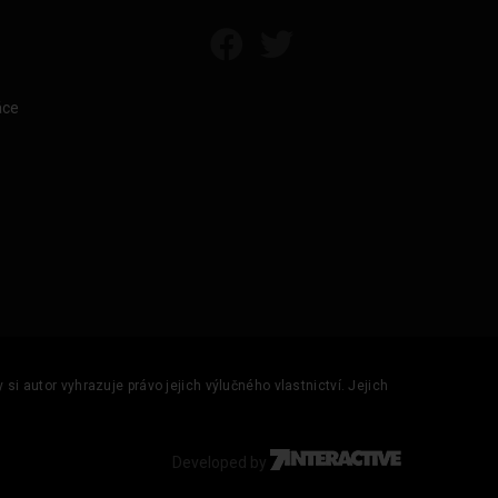
áce
si autor vyhrazuje právo jejich výlučného vlastnictví. Jejich
Developed by