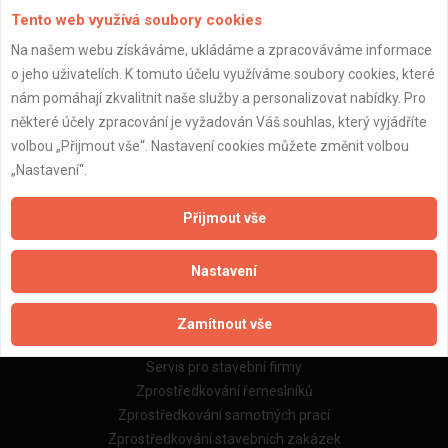
Tento web využívá soubory cookies
Na našem webu získáváme, ukládáme a zpracováváme informace
o jeho uživatelích. K tomuto účelu využíváme soubory cookies, které
Důležité informace
nám pomáhají zkvalitnit naše služby a personalizovat nabídky. Pro
některé účely zpracování je vyžadován Váš souhlas, který vyjádříte
Naše firmy a řemeslníci
volbou „Přijmout vše“. Nastavení cookies můžete změnit volbou
Zpracování a ochrana osobních údajů
„Nastavení“.
Zásady pro používání souborů cookie
Obchodní podmínky (zprostředkování)
Přijmout vše
Obchodní podmínky (rozpočtování)
Reference
Nastavení
Naše excelové tabulky online
Zamítnout vše
Naše služby
Servis pro stavební firmy
Zprostředkování řemeslníků
Zprostředkování samotných prací
Zprostředkování stavebních zakázek