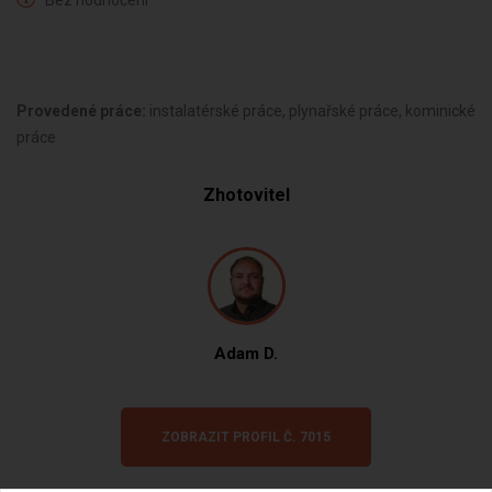
Bez hodnocení
Provedené práce:
instalatérské práce, plynařské práce, kominické
práce
Zhotovitel
Adam D.
ZOBRAZIT PROFIL Č. 7015