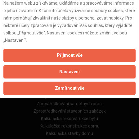
Na našem webu získáváme, ukládáme a zpracováváme informace
Důležité informace
o jeho uživatelích. K tomuto účelu využíváme soubory cookies, které
Naše firmy a řemeslníci
nám pomáhají zkvalitnit naše služby a personalizovat nabídky. Pro
Zpracování a ochrana osobních údajů
některé účely zpracování je vyžadován Váš souhlas, který vyjádříte
Zásady pro používání souborů cookie
volbou „Přijmout vše“. Nastavení cookies můžete změnit volbou
Obchodní podmínky (zprostředkování)
„Nastavení“.
Obchodní podmínky (rozpočtování)
Reference
Přijmout vše
Naše excelové tabulky online
Nastavení
Naše služby
Zamítnout vše
Servis pro stavební firmy
Zprostředkování řemeslníků
Zprostředkování samotných prací
Zprostředkování stavebních zakázek
Kalkulačka rekonstrukce bytu
Kalkulačka rekonstrukce domu
Kalkulačka stavby domu