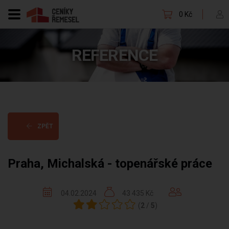
0 Kč
REFERENCE
ZPĚT
Praha, Michalská - topenářské práce
04.02.2024
43 435 Kč
(
2
/
5
)