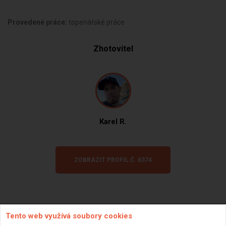
Provedené práce:
topenářské práce
Zhotovitel
Karel R.
ZOBRAZIT PROFIL Č. 6374
Tento web využívá soubory cookies