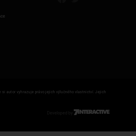
áce
si autor vyhrazuje právo jejich výlučného vlastnictví. Jejich
Developed by