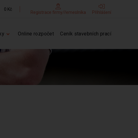
0 Kč
Registrace firmy/řemeslníka
Přihlášení
ky
Online rozpočet
Ceník stavebních prací