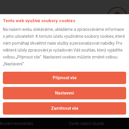
Tento web využívá soubory cookies
Na našem webu získáváme, ukládáme a zpracováváme informace
Oleh R.
o jeho uživatelích. K tomuto účelu využíváme soubory cookies, které
jednatel
nám pomáhají zkvalitnit naše služby a personalizovat nabídky. Pro
některé účely zpracování je vyžadován Váš souhlas, který vyjádříte
volbou „Přijmout vše“. Nastavení cookies můžete změnit volbou
práce, podlahářské práce
ZOBRAZIT P
„Nastavení“.
Přijmout vše
Nastavení
žby
Informace o nás
Zamítnout vše
o stavební firmy
Prezentace našich služeb
dkování řemeslníků
Ceník našich služeb