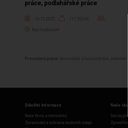
práce, podlahářské práce
15.12.2023
117 702 Kč
Bez hodnocení
Provedené práce:
demontáže a bourací práce, zednické 
Důležité informace
Naše slu
Naše firmy a řemeslníci
Servis pr
Zpracování a ochrana osobních údajů
Zprostře