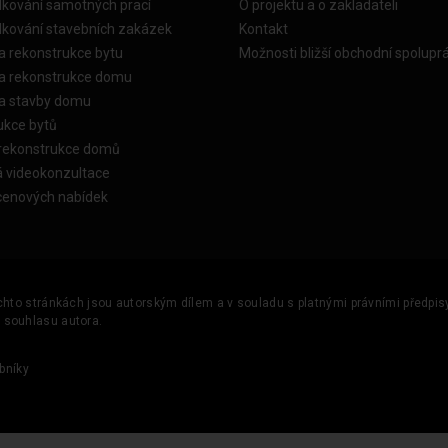
dkování samotných prací
O projektu a o zakladateli
dkování stavebních zakázek
Kontakt
a rekonstrukce bytu
Možnosti bližší obchodní spolupr
ka rekonstrukce domu
ka stavby domu
ukce bytů
 rekonstrukce domů
á videokonzultace
cenových nabídek
ěchto stránkách jsou autorským dílem a v souladu s platnými právními předpisy 
u souhlasu autora.
bníky