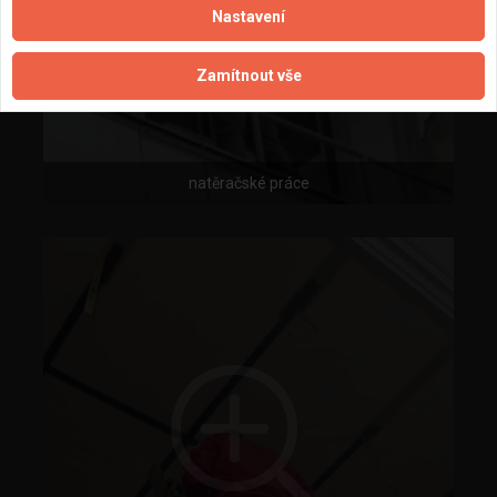
Nastavení
Zamítnout vše
natěračské práce