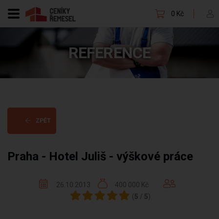
0 Kč
REFERENCE
ZPĚT
Praha - Hotel Juliš - výškové práce
26.10.2013
400 000 Kč
(
5
/
5
)